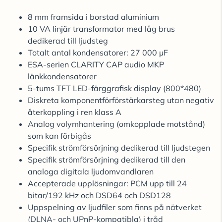
8 mm framsida i borstad aluminium
10 VA linjär transformator med låg brus
dedikerad till ljudsteg
Totalt antal kondensatorer: 27 000 µF
ESA-serien CLARITY CAP audio MKP
länkkondensatorer
5-tums TFT LED-färggrafisk display (800*480)
Diskreta komponentförförstärkarsteg utan negativ
återkoppling i ren klass A
Analog volymhantering (omkopplade motstånd)
som kan förbigås
Specifik strömförsörjning dedikerad till ljudstegen
Specifik strömförsörjning dedikerad till den
analoga digitala ljudomvandlaren
Accepterade upplösningar: PCM upp till 24
bitar/192 kHz och DSD64 och DSD128
Uppspelning av ljudfiler som finns på nätverket
(DLNA- och UPnP-kompatibla) i tråd