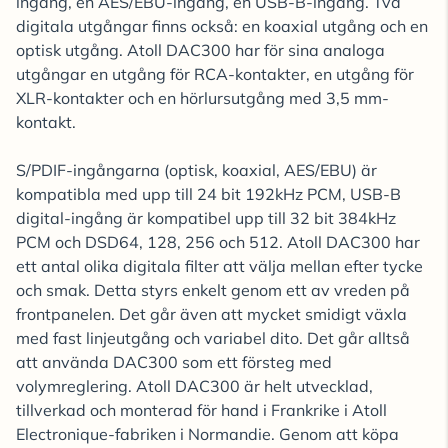
ingång, en AES/EBU-ingång, en USB-B-ingång. Två
digitala utgångar finns också: en koaxial utgång och en
optisk utgång. Atoll DAC300 har för sina analoga
utgångar en utgång för RCA-kontakter, en utgång för
XLR-kontakter och en hörlursutgång med 3,5 mm-
kontakt.
S/PDIF-ingångarna (optisk, koaxial, AES/EBU) är
kompatibla med upp till 24 bit 192kHz PCM, USB-B
digital-ingång är kompatibel upp till 32 bit 384kHz
PCM och DSD64, 128, 256 och 512. Atoll DAC300 har
ett antal olika digitala filter att välja mellan efter tycke
och smak. Detta styrs enkelt genom ett av vreden på
frontpanelen. Det går även att mycket smidigt växla
med fast linjeutgång och variabel dito. Det går alltså
att använda DAC300 som ett försteg med
volymreglering. Atoll DAC300 är helt utvecklad,
tillverkad och monterad för hand i Frankrike i Atoll
Electronique-fabriken i Normandie. Genom att köpa