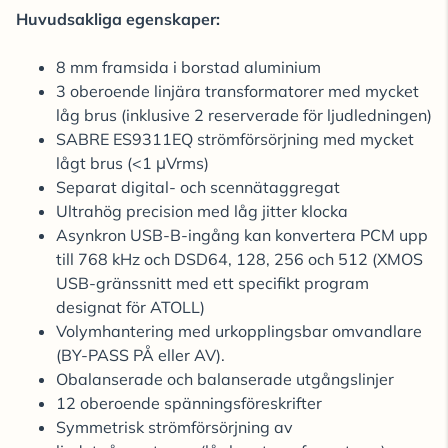
Huvudsakliga egenskaper:
8 mm framsida i borstad aluminium
3 oberoende linjära transformatorer med mycket
låg brus (inklusive 2 reserverade för ljudledningen)
SABRE ES9311EQ strömförsörjning med mycket
lågt brus (<1 μVrms)
Separat digital- och scennätaggregat
Ultrahög precision med låg jitter klocka
Asynkron USB-B-ingång kan konvertera PCM upp
till 768 kHz och DSD64, 128, 256 och 512 (XMOS
USB-gränssnitt med ett specifikt program
designat för ATOLL)
Volymhantering med urkopplingsbar omvandlare
(BY-PASS PÅ eller AV).
Obalanserade och balanserade utgångslinjer
12 oberoende spänningsföreskrifter
Symmetrisk strömförsörjning av