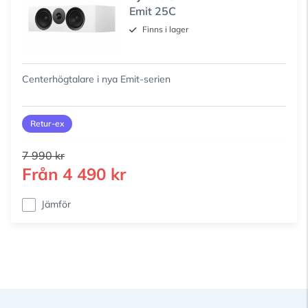
Emit 25C
Finns i lager
Centerhögtalare i nya Emit-serien
Retur-ex
7 990 kr
Från
4 490 kr
Jämför