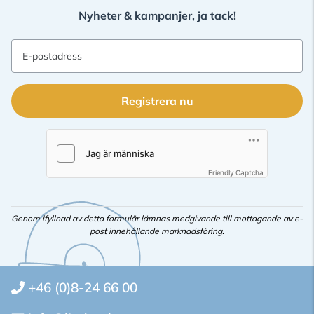
Nyheter & kampanjer, ja tack!
E-postadress
Registrera nu
Friendly Captcha
Genom ifyllnad av detta formulär lämnas medgivande till mottagande av e-
post innehållande marknadsföring.
+46 (0)8-24 66 00