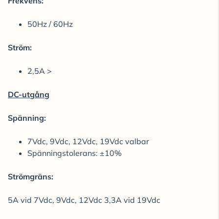
Frekvens:
50Hz / 60Hz
Ström:
2,5A >
DC-utgång
Spänning:
7Vdc, 9Vdc, 12Vdc, 19Vdc valbar
Spänningstolerans: ±10%
Strömgräns:
5A vid 7Vdc, 9Vdc, 12Vdc 3,3A vid 19Vdc