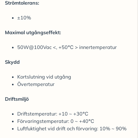
Strömtolerans:
±10%
Maximal utgångseffekt:
50W@100Vac <, +50℃ > innertemperatur
Skydd
Kortslutning vid utgång
Övertemperatur
Driftsmiljö
Driftstemperatur: +10 ~ +30℃
Förvaringstemperatur: 0 ~ +40℃
Luftfuktighet vid drift och förvaring: 10% ~ 90%