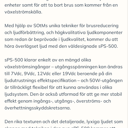
enheter samt för att ta bort brus som kommer från en
växelströmskälla.
Med hjälp av SOtMs unika tekniker för brusreducering
och ljudförbättring, och högkvalitativa ljudkomponenter
som redan är beprövade i ljudkvalitet, kommer du att
höra överlägset ljud med den väldesignade sPS-500.
sPS-500 klarar enkelt av en mängd olika
växelströmsingångar – utgångsspänningen kan ändras
till 7Vdc, 9Vdc, 12Vdc eller 19Vdc beroende på din
ljudutrustnings effektspecifikation – och 50W-utgången
är tillräckligt flexibel för att kunna användas i olika
ljudsystem. Den är också utformad för att ge mer stabil
effekt genom ingångs-, utgångs-, överströms- och
överhettningsskyddskretsarna.
Den rika texturen och det detaljerade, lyxiga ljudet som