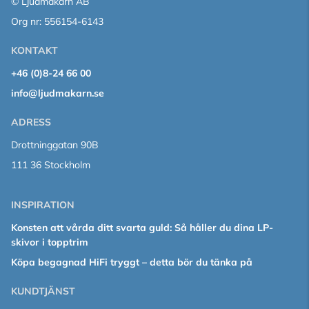
© Ljudmakarn AB
Org nr: 556154-6143
KONTAKT
+46 (0)8-24 66 00
info@ljudmakarn.se
ADRESS
Drottninggatan 90B
111 36 Stockholm
INSPIRATION
Konsten att vårda ditt svarta guld: Så håller du dina LP-
skivor i topptrim
Köpa begagnad HiFi tryggt – detta bör du tänka på
KUNDTJÄNST