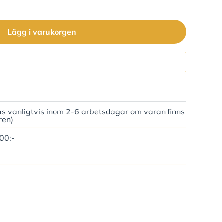
Lägg i varukorgen
Gå till kassan
as vanligtvis inom 2-6 arbetsdagar om varan finns
ren)
500:-