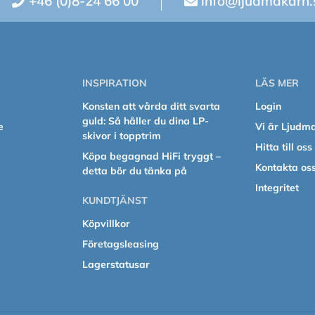
+46 (0)8-24 66 00
info@ljudmakarn.
INSPIRATION
LÄS MER
Konsten att vårda ditt svarta
Login
guld: Så håller du dina LP-
e
Vi är Ljudm
skivor i topptrim
Hitta till oss
Köpa begagnad HiFi tryggt –
Kontakta os
detta bör du tänka på
Integritet
KUNDTJÄNST
Köpvillkor
Företagsleasing
Lagerstatusar