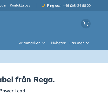
ogin
Kontakta oss
Ring oss!
+46 (0)8-24 66 00
Varumärken
Nyheter
Läs mer
abel från Rega.
 Power Lead