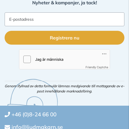
Nyheter & kampanjer, ja tack!
E-postadress
Registrera nu
Friendly Captcha
Genom ifyllnad av detta formulär lämnas medgivande till mottagande av e-
post innehållande marknadsföring.
+46 (0)8-24 66 00
info@ljudmakarn.se