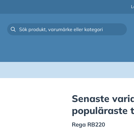
L
Senaste vari
populäraste 
Rega
RB220