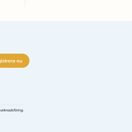
istrera nu
arknadsföring.