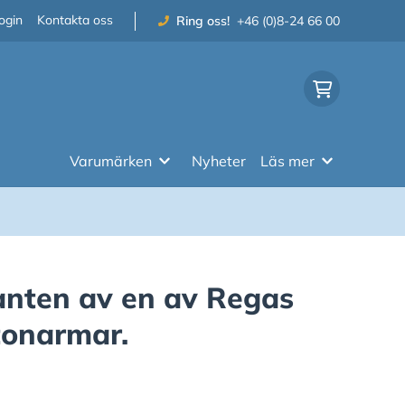
ogin
Kontakta oss
Ring oss!
+46 (0)8-24 66 00
Varumärken
Nyheter
Läs mer
anten av en av Regas
tonarmar.