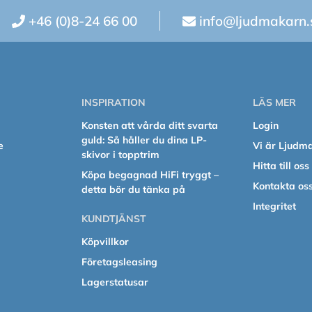
+46 (0)8-24 66 00
info@ljudmakarn.
INSPIRATION
LÄS MER
Konsten att vårda ditt svarta
Login
guld: Så håller du dina LP-
e
Vi är Ljudm
skivor i topptrim
Hitta till oss
Köpa begagnad HiFi tryggt –
Kontakta os
detta bör du tänka på
Integritet
KUNDTJÄNST
Köpvillkor
Företagsleasing
Lagerstatusar