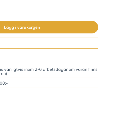
Lägg i varukorgen
Gå till kassan
as vanligtvis inom 2-6 arbetsdagar om varan finns
ren)
500:-