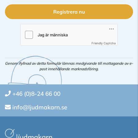
Registrera nu
Friendly Captcha
Genom ifyllnad av detta formulär lämnas medgivande till mottagande av e-
post innehållande marknadsföring.
+46 (0)8-24 66 00
info@ljudmakarn.se