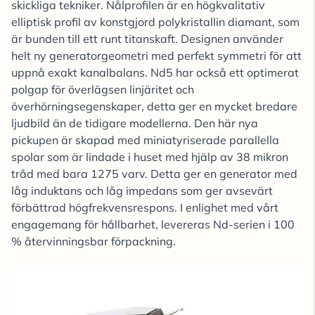
skickliga tekniker. Nålprofilen är en högkvalitativ
elliptisk profil av konstgjord polykristallin diamant, som
är bunden till ett runt titanskaft. Designen använder
helt ny generatorgeometri med perfekt symmetri för att
uppnå exakt kanalbalans. Nd5 har också ett optimerat
polgap för överlägsen linjäritet och
överhörningsegenskaper, detta ger en mycket bredare
ljudbild än de tidigare modellerna. Den här nya
pickupen är skapad med miniatyriserade parallella
spolar som är lindade i huset med hjälp av 38 mikron
tråd med bara 1275 varv. Detta ger en generator med
låg induktans och låg impedans som ger avsevärt
förbättrad högfrekvensrespons. I enlighet med vårt
engagemang för hållbarhet, levereras Nd-serien i 100
% återvinningsbar förpackning.