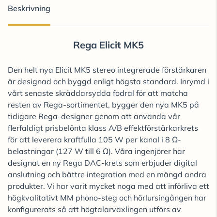
Beskrivning
Rega Elicit MK5
Den helt nya Elicit MK5 stereo integrerade förstärkaren
är designad och byggd enligt högsta standard. Inrymd i
vårt senaste skräddarsydda fodral för att matcha
resten av Rega-sortimentet, bygger den nya MK5 på
tidigare Rega-designer genom att använda vår
flerfaldigt prisbelönta klass A/B effektförstärkarkrets
för att leverera kraftfulla 105 W per kanal i 8 Ω-
belastningar (127 W till 6 Ω). Våra ingenjörer har
designat en ny Rega DAC-krets som erbjuder digital
anslutning och bättre integration med en mängd andra
produkter. Vi har varit mycket noga med att införliva ett
högkvalitativt MM phono-steg och hörlursingången har
konfigurerats så att högtalarväxlingen utförs av