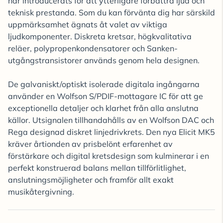
har introducerats för att ytterligare förbättra ljud och
teknisk prestanda. Som du kan förvänta dig har särskild
uppmärksamhet ägnats åt valet av viktiga
ljudkomponenter. Diskreta kretsar, högkvalitativa
reläer, polypropenkondensatorer och Sanken-
utgångstransistorer används genom hela designen.
De galvaniskt/optiskt isolerade digitala ingångarna
använder en Wolfson S/PDIF-mottagare IC för att ge
exceptionella detaljer och klarhet från alla anslutna
källor. Utsignalen tillhandahålls av en Wolfson DAC och
Rega designad diskret linjedrivkrets. Den nya Elicit MK5
kräver årtionden av prisbelönt erfarenhet av
förstärkare och digital kretsdesign som kulminerar i en
perfekt konstruerad balans mellan tillförlitlighet,
anslutningsmöjligheter och framför allt exakt
musikåtergivning.