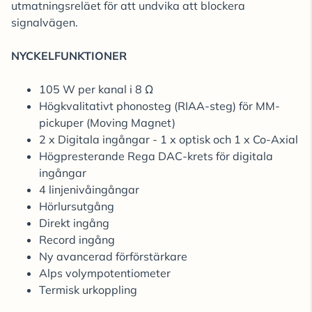
utmatningsreläet för att undvika att blockera
signalvägen.
NYCKELFUNKTIONER
105 W per kanal i 8 Ω
Högkvalitativt phonosteg (RIAA-steg) för MM-
pickuper (Moving Magnet)
2 x Digitala ingångar - 1 x optisk och 1 x Co-Axial
Högpresterande Rega DAC-krets för digitala
ingångar
4 linjenivåingångar
Hörlursutgång
Direkt ingång
Record ingång
Ny avancerad förförstärkare
Alps volympotentiometer
Termisk urkoppling