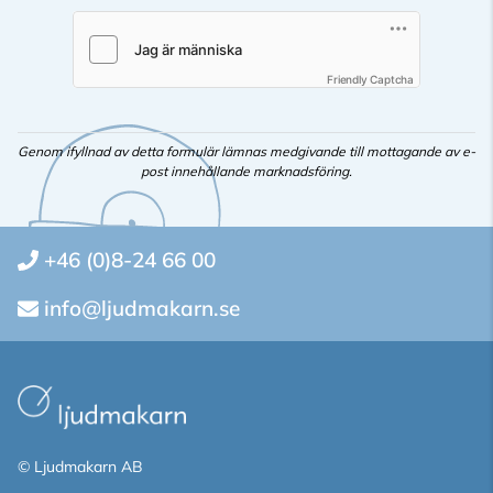
Friendly Captcha
Genom ifyllnad av detta formulär lämnas medgivande till mottagande av e-
post innehållande marknadsföring.
+46 (0)8-24 66 00
info@ljudmakarn.se
© Ljudmakarn AB