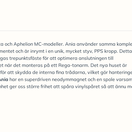
ta och Aphelion MC-modeller. Ania använder samma kompl
mentet och är inrymt i en unik, mycket styv, PPS kropp. Dett
gas trepunktsfäste för att optimera anslutningen till
et när det monteras på ett Rega-tonarm. Det nya huset är
ör att skydda de interna fina trådarna, vilket gör hantering
Ania
har en superdriven neodymmagnet och en spole varsa
et ger oss större frihet att spåra vinylspåret så att ännu m