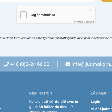
Friendly Captcha
d av detta formulär lämnas medgivande till mottagande av e-post innehållande m
+46 (0)8-24 66 00
info@ljudmakarn.
INSPIRATION
LÄS MER
Konsten att vårda ditt svarta
Login
guld: Så håller du dina LP-
e
Vi är Ljudm