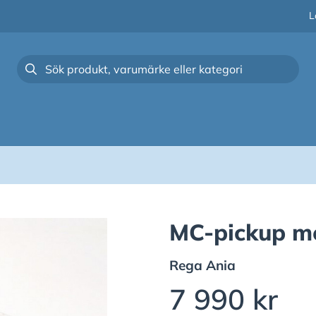
L
MC-pickup med
Rega
Ania
7 990 kr