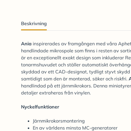
Beskrivning
Ania
inspirerades av framgången med våra Aphe
handlindade mikrospole som finns i resten av sorti
är en exceptionellt exakt design som inkluderar Re
tonarmshuvudet och ställer automatiskt överhäng
skyddad av ett CAD-designat, tydligt styvt skydd f
samtidigt som den är monterad, säker och riskfri.
handlindad på ett järnmikrokors. Denna miniatyrenh
detaljer extraheras från vinylen.
Nyckelfunktioner
Järnmikrokorsmontering
En av världens minsta MC-generatorer