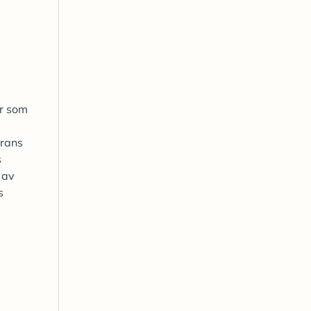
or som
erans
s
 av
s