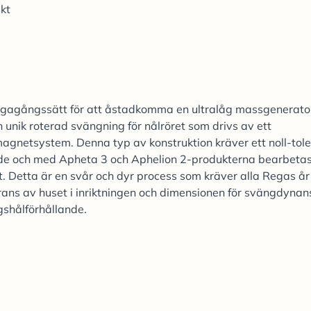
kt
llvägagångssätt för att åstadkomma en ultralåg massgenerat
unik roterad svängning för nålröret som drivs av ett
agnetsystem. Denna typ av konstruktion kräver ett noll-tol
de och med Apheta 3 och Aphelion 2-produkterna bearbeta
t. Detta är en svår och dyr process som kräver alla Regas år
lerans av huset i inriktningen och dimensionen för svängdynan
shålförhållande.