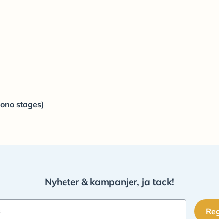
hono stages)
Nyheter & kampanjer, ja tack!
Reg
s