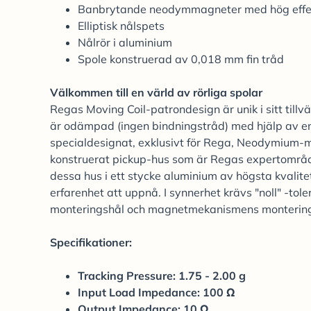
Banbrytande neodymmagneter med hög effe
Elliptisk nålspets
Nålrör i aluminium
Spole konstruerad av 0,018 mm fin tråd
Välkommen till en värld av rörliga spolar
Regas Moving Coil-patrondesign är unik i sitt ti
är odämpad (ingen bindningstråd) med hjälp av en 
specialdesignat, exklusivt för Rega, Neodymium-m
konstruerat pickup-hus som är Regas expertområ
dessa hus i ett stycke aluminium av högsta kvalite
erfarenhet att uppnå. I synnerhet krävs "noll" -to
monteringshål och magnetmekanismens montering
Specifikationer:
Tracking Pressure: 1.75 - 2.00 g
Input Load Impedance: 100 Ω
Output Impedance: 10 Ω