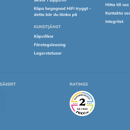
skivor i topptrim
Hitta till oss
Köpa begagnad HiFi tryggt –
Kontakta os
detta bör du tänka på
Integritet
KUNDTJÄNST
Köpvillkor
Företagsleasing
Lagerstatusar
SÄKERT
RATINGS