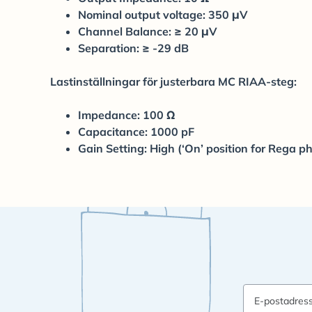
Nominal output voltage: 350 μV
Channel Balance: ≥ 20 μV
Separation: ≥ -29 dB
Lastinställningar för justerbara MC RIAA-steg:
Impedance: 100 Ω
Capacitance: 1000 pF
Gain Setting: High (‘On’ position for Rega p
E-postadres