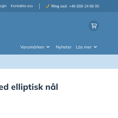
ogin
Kontakta oss
Ring oss!
+46 (0)8-24 66 00
Varumärken
Nyheter
Läs mer
 elliptisk nål