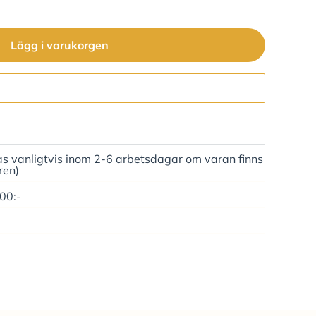
Lägg i varukorgen
Gå till kassan
as vanligtvis inom 2-6 arbetsdagar om varan finns
ren)
500:-