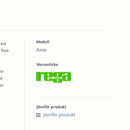
Modell
exa
Ania
a hus
Varumärke
en
mt
er
Jämför produkt
Jämför produkt