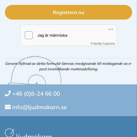
Registrera nu
Friendly Captcha
Genom ifyllnad av detta formulär lämnas medgivande till mottagande av e-
post innehållande marknadsföring.
+46 (0)8-24 66 00
info@ljudmakarn.se