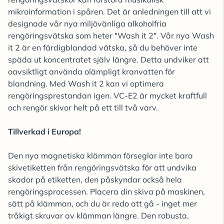
mikroinformation i spåren. Det är anledningen till att vi
designade vår nya miljövänliga alkoholfria
rengöringsvätska som heter "Wash it 2". Vår nya Wash
it 2 är en färdigblandad vätska, så du behöver inte
späda ut koncentratet själv längre. Detta undviker att
oavsiktligt använda olämpligt kranvatten för
blandning. Med Wash it 2 kan vi optimera
rengöringsprestandan igen. VC-E2 är mycket kraftfull
och rengör skivor helt på ett till två varv.
Tillverkad i Europa!
Den nya magnetiska klämman förseglar inte bara
skivetiketten från rengöringsvätska för att undvika
skador på etiketten, den påskyndar också hela
rengöringsprocessen. Placera din skiva på maskinen,
sätt på klämman, och du är redo att gå - inget mer
tråkigt skruvar av klämman längre. Den robusta,