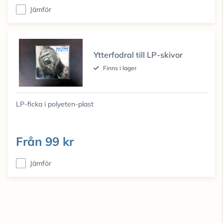
Jämför
Ytterfodral till LP-skivor
Finns i lager
LP-ficka i polyeten-plast
Från
99 kr
Jämför