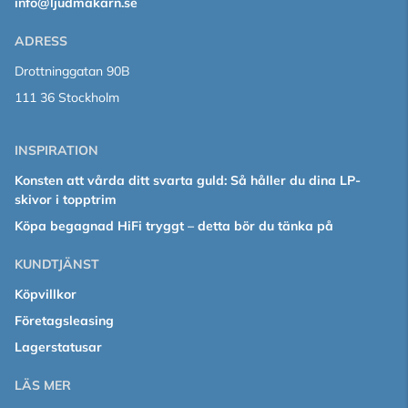
info@ljudmakarn.se
ADRESS
Drottninggatan 90B
111 36 Stockholm
INSPIRATION
Konsten att vårda ditt svarta guld: Så håller du dina LP-
skivor i topptrim
Köpa begagnad HiFi tryggt – detta bör du tänka på
KUNDTJÄNST
Köpvillkor
Företagsleasing
Lagerstatusar
LÄS MER