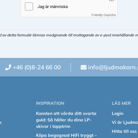
Friendly Captcha
d av detta formulär lämnas medgivande till mottagande av e-post innehållande m
+46 (0)8-24 66 00
info@ljudmakarn.
INSPIRATION
LÄS MER
Konsten att vårda ditt svarta
Login
guld: Så håller du dina LP-
e
Vi är Ljudm
skivor i topptrim
Hitta till oss
Köpa begagnad HiFi tryggt –