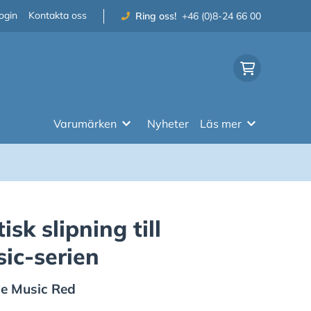
ogin
Kontakta oss
Ring oss!
+46 (0)8-24 66 00
Varumärken
Nyheter
Läs mer
isk slipning till
ic-serien
de Music Red