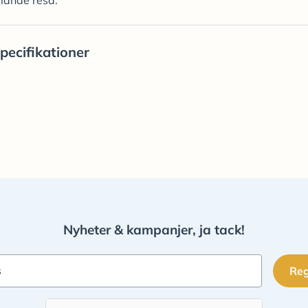
gslande resa.
pecifikationer
Nyheter & kampanjer, ja tack!
Reg
s