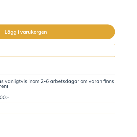
Lägg i varukorgen
Gå till kassan
as vanligtvis inom 2-6 arbetsdagar om varan finns
ren)
500:-