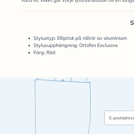
våra liv, vilket gör varje lyssnarsession till en fän
S
Stylustyp: Elliptisk på nålrör av aluminium
Stylusupphängning: Ortofon Exclusive
Färg: Röd
E-postadres