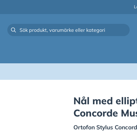
L
Nål med ellipt
Concorde Mus
Ortofon
Stylus Concor