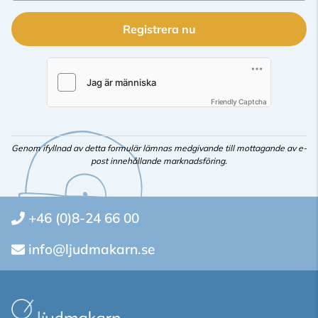
Registrera nu
Friendly Captcha
Genom ifyllnad av detta formulär lämnas medgivande till mottagande av e-
post innehållande marknadsföring.
+46 (0)8-24 66 00
info@ljudmakarn.se