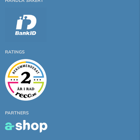
HANDLA SÄKERT
RATINGS
PARTNERS