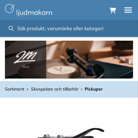
Sortiment
Skivspelare och tillbehör
Pickuper