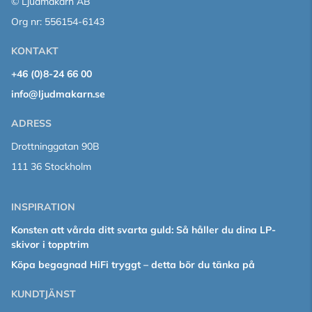
© Ljudmakarn AB
Org nr: 556154-6143
KONTAKT
+46 (0)8-24 66 00
info@ljudmakarn.se
ADRESS
Drottninggatan 90B
111 36 Stockholm
INSPIRATION
Konsten att vårda ditt svarta guld: Så håller du dina LP-
skivor i topptrim
Köpa begagnad HiFi tryggt – detta bör du tänka på
KUNDTJÄNST