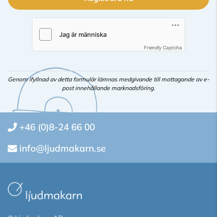
Friendly Captcha
Genom ifyllnad av detta formulär lämnas medgivande till mottagande av e-
post innehållande marknadsföring.
+46 (0)8-24 66 00
info@ljudmakarn.se