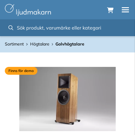
Sortiment
Högtalare
Golvhögtalare
Finns för demo