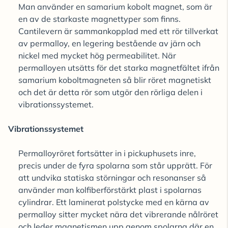
Man använder en samarium kobolt magnet, som är
en av de starkaste magnettyper som finns.
Cantilevern är sammankopplad med ett rör tillverkat
av permalloy, en legering bestående av järn och
nickel med mycket hög permeabilitet. När
permalloyen utsätts för det starka magnetfältet ifrån
samarium koboltmagneten så blir röret magnetiskt
och det är detta rör som utgör den rörliga delen i
vibrationssystemet.
Vibrationssystemet
Permalloyröret fortsätter in i pickuphusets inre,
precis under de fyra spolarna som står upprätt. För
att undvika statiska störningar och resonanser så
använder man kolfiberförstärkt plast i spolarnas
cylindrar. Ett laminerat polstycke med en kärna av
permalloy sitter mycket nära det vibrerande nålröret
och leder magnetismen upp genom spolarna där en