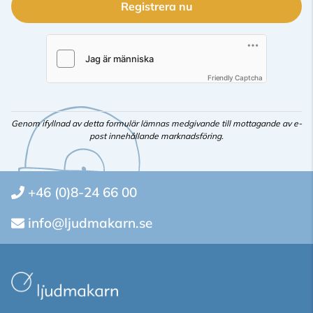
Registrera nu
Friendly Captcha
Genom ifyllnad av detta formulär lämnas medgivande till mottagande av e-
post innehållande marknadsföring.
+46 (0)8-24 66 00
info@ljudmakarn.se