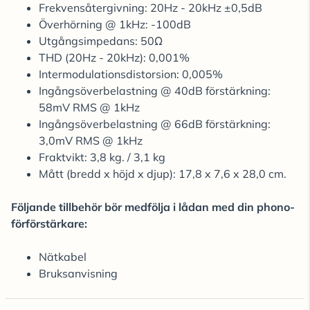
Frekvensåtergivning: 20Hz - 20kHz ±0,5dB
Överhörning @ 1kHz: -100dB
Utgångsimpedans: 50Ω
THD (20Hz - 20kHz): 0,001%
Intermodulationsdistorsion: 0,005%
Ingångsöverbelastning @ 40dB förstärkning:
58mV RMS @ 1kHz
Ingångsöverbelastning @ 66dB förstärkning:
3,0mV RMS @ 1kHz
Fraktvikt: 3,8 kg. / 3,1 kg
Mått (bredd x höjd x djup): 17,8 x 7,6 x 28,0 cm.
Följande tillbehör bör medfölja i lådan med din phono-
förförstärkare:
Nätkabel
Bruksanvisning