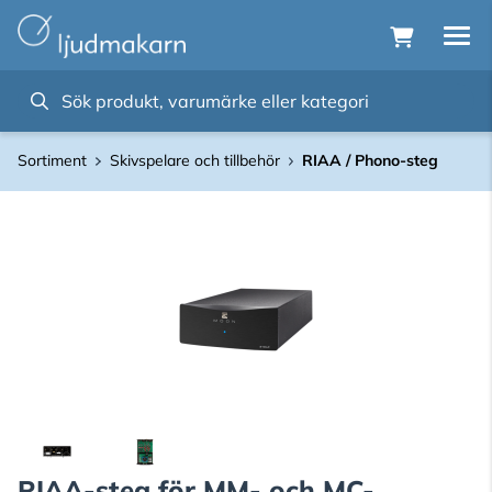
Sortiment
Skivspelare och tillbehör
RIAA / Phono-steg
RIAA-steg för MM- och MC-