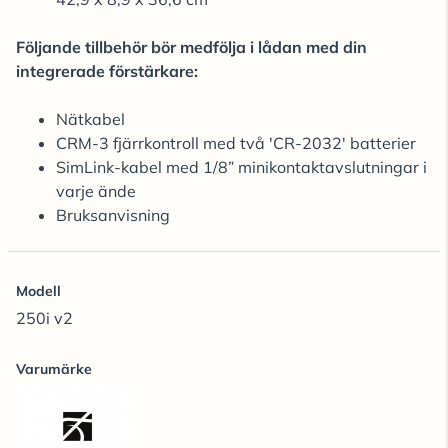
Följande tillbehör bör medfölja i lådan med din
integrerade förstärkare:
Nätkabel
CRM-3 fjärrkontroll med två 'CR-2032' batterier
SimLink-kabel med 1/8” minikontaktavslutningar i
varje ände
Bruksanvisning
Modell
250i v2
Varumärke