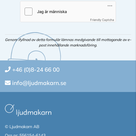
Friendly Captcha
Genom ifyllnad av detta formulär lämnas medgivande till mottagande av e-
post innehållande marknadsföring.
+46 (0)8-24 66 00
info@ljudmakarn.se
© Ljudmakarn AB
Org nr: 556154-6143