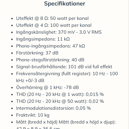
Specifikationer
Uteffekt @ 8 Ω: 50 watt per kanal
Uteffekt @ 4 Ω: 100 watt per kanal
Ingångskänslighet: 370 mV - 3,0 V RMS
Ingångsimpedans: 11 kΩ
Phono-ingångsimpedans: 47 kΩ
Förstärkning: 37 dB
Phono-stegsförstärkning: 40 dB
Signal-brusförhållande: 101 dB vid full effekt
Frekvensåtergivning (fullt register): 10 Hz - 100
kHz +0/-3 dB
Överhörning @ 1 kHz: -78 dB
THD (20 Hz - 20 kHz @ 1 watt): 0,015 %
THD (20 Hz - 20 kHz @ 50 watt): 0,02 %
Intermodulationsdistorsion: 0,05 %
Fraktvikt: 10 kg
Mått (bredd x höjd) Mått (bredd x höjd x djup):
42,9 x 8,9 x 36,6 cm