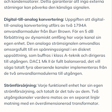
och kondensatorer. Detta garanterar att inga externa
störningar kan påverka den känsliga signalen.
Digital-till-analog konvertering:
Uppgiften att digital-
till-analog konvertering utförs av två 1794A
omvandlarmoduler från Burr Brown. För en 5 dB
förbättring av dynamiskt omfång har varje kanal sin
egen enhet. Den analoga strömsignalen omvandlas
omsorgsfullt till en spänningssignal i en diskret
uppsättning, som buffras i klass A-teknik och dirigeras
till utgången. DAC1 Mk II är fullt balanserad, det vill
säga totalt fyra oberoende kanaler implementeras från
de två omvandlarmodulerna till utgången.
Strömförsörjning:
Varje funktionell enhet har sin egen
strömförsörjning, och totalt är det tolv av dem. Två
utgångskanaler vardera matas av en separat linjär
matning med en överdimensionerad transformator.