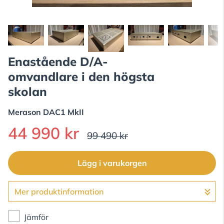
Enastående D/A-
omvandlare i den högsta
skolan
Merason
DAC1 MkII
44 990 kr
99 490 kr
Lägg i varukorgen
Mer produktinformation
Gå till kassan
Jämför