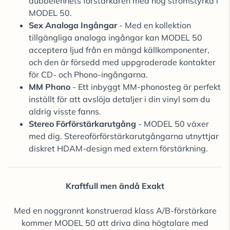
dubbelenhets förstärkaren med hög strömstyrka i
MODEL 50.
Sex Analoga Ingångar
- Med en kollektion
tillgängliga analoga ingångar kan MODEL 50
acceptera ljud från en mängd källkomponenter,
och den är försedd med uppgraderade kontakter
för CD- och Phono-ingångarna.
MM Phono
- Ett inbyggt MM-phonosteg är perfekt
inställt för att avslöja detaljer i din vinyl som du
aldrig visste fanns.
Stereo Förförstärkarutgång
- MODEL 50 växer
med dig. Stereoförförstärkarutgångarna utnyttjar
diskret HDAM-design med extern förstärkning.
Kraftfull men ändå Exakt
Med en noggrannt konstruerad klass A/B-förstärkare
kommer MODEL 50 att driva dina högtalare med