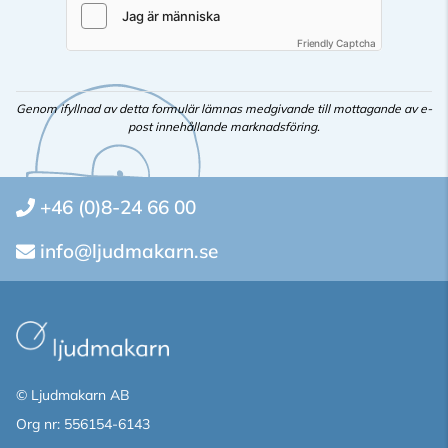
Friendly Captcha
Genom ifyllnad av detta formulär lämnas medgivande till mottagande av e-
post innehållande marknadsföring.
+46 (0)8-24 66 00
info@ljudmakarn.se
© Ljudmakarn AB
Org nr: 556154-6143