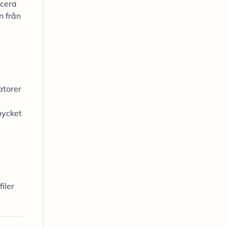
acera
n från
atorer
mycket
iler