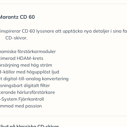
Marantz CD 60
nspirerar CD 60 lyssnare att upptäcka nya detaljer i sina fa
CD-skivor.
namiska förstärkarmoduler
timerad HDAM-krets
örsörjning med hög ström
B-källor med högupplöst ljud
t digital-till-analog konvertering
ningsbart digitalt filter
erande hörlursförstärkare
l-System Fjärrkontroll
rimmad med passion
 ljud på klassiska CD-skivor