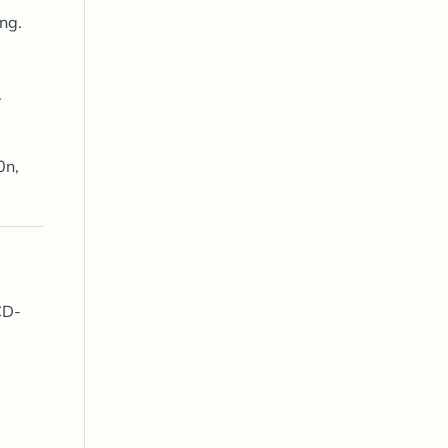
ng.
.
0n,
CD-