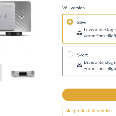
Välj version
Silver
Leverantörslag
varan finns tillg
Svart
Leverantörslag
varan finns tillg
Mer produktinformation