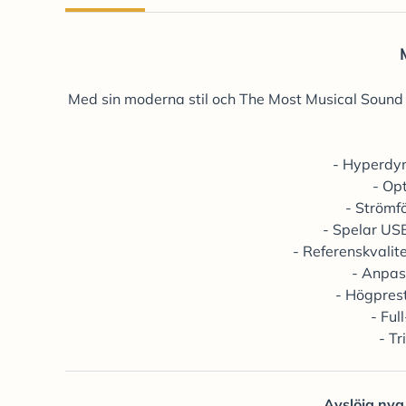
Med sin moderna stil och The Most Musical Sound i
- Hyperdy
- Op
- Strömf
- Spelar US
- Referenskvalite
- Anpass
- Högprest
- Ful
- T
Avslöja nya