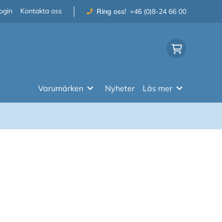
ogin
Kontakta oss
Ring oss!
+46 (0)8-24 66 00
Varumärken
Nyheter
Läs mer