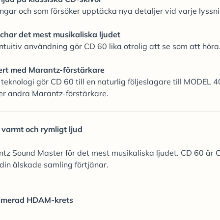
gar och som försöker upptäcka nya detaljer vid varje lyssni
char det mest musikaliska ljudet
tuitiv användning gör CD 60 lika otrolig att se som att höra
ert med Marantz-förstärkare
eknologi gör CD 60 till en naturlig följeslagare till MODEL 4
r andra Marantz-förstärkare.
, varmt och rymligt ljud
z Sound Master för det mest musikaliska ljudet. CD 60 är 
din älskade samling förtjänar.
imerad HDAM-krets