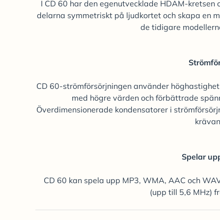
I CD 60 har den egenutvecklade HDAM-kretsen opt
delarna symmetriskt på ljudkortet och skapa en m
de tidigare modellern
Strömfö
CD 60-strömförsörjningen använder höghastighets
med högre värden och förbättrade spänn
Överdimensionerade kondensatorer i strömförsörjn
krävan
Spelar up
CD 60 kan spela upp MP3, WMA, AAC och WAV, F
(upp till 5,6 MHz) 