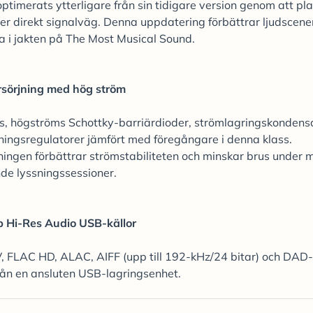
imerats ytterligare från sin tidigare version genom att pl
er direkt signalväg. Denna uppdatering förbättrar ljudscene
a i jakten på The Most Musical Sound.
rsörjning med hög ström
, högströms Schottky-barriärdioder, strömlagringskondens
ingsregulatorer jämfört med föregångare i denna klass.
ingen förbättrar strömstabiliteten och minskar brus under 
de lyssningssessioner.
p Hi-Res Audio USB-källor
LAC HD, ALAC, AIFF (upp till 192-kHz/24 bitar) och DAD-f
från en ansluten USB-lagringsenhet.