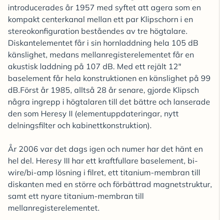
introducerades år 1957 med syftet att agera som en
kompakt centerkanal mellan ett par Klipschorn i en
stereokonfiguration beståendes av tre högtalare.
Diskantelementet får i sin hornladdning hela 105 dB
känslighet, medans mellanregisterelementet får en
akustisk laddning på 107 dB. Med ett rejält 12"
baselement får hela konstruktionen en känslighet på 99
dB.Först år 1985, alltså 28 år senare, gjorde Klipsch
några ingrepp i högtalaren till det bättre och lanserade
den som Heresy II (elementuppdateringar, nytt
delningsfilter och kabinettkonstruktion).
År 2006 var det dags igen och numer har det hänt en
hel del. Heresy III har ett kraftfullare baselement, bi-
wire/bi-amp lösning i filret, ett titanium-membran till
diskanten med en större och förbättrad magnetstruktur,
samt ett nyare titanium-membran till
mellanregisterelementet.