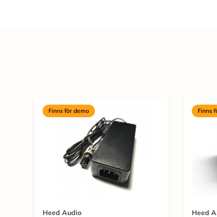
Finns för demo
Finns 
Heed Audio
Heed A