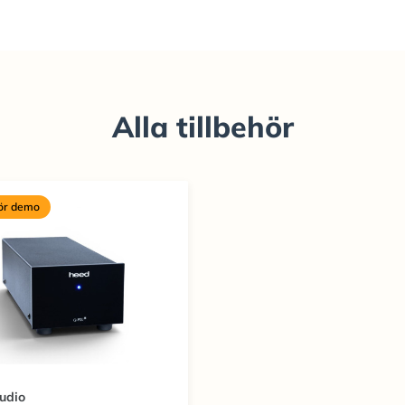
Alla tillbehör
för demo
udio