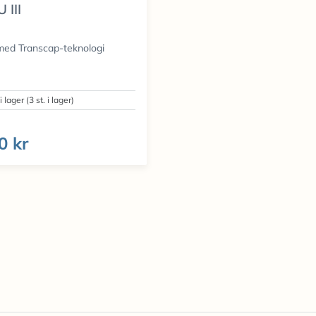
 III
med Transcap-teknologi
i lager (3 st. i lager)
0 kr