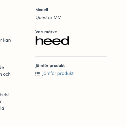
Modell
Questar MM
Varumärke
r kan
Jämför produkt
de
Jämför produkt
n och
helst
r
la