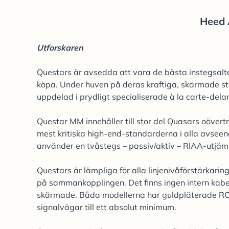
Heed 
Utforskaren
Questars är avsedda att vara de bästa instegsalt
köpa. Under huven på deras kraftiga, skärmade st
uppdelad i prydligt specialiserade à la carte-delar
Questar MM innehåller till stor del Quasars oövert
mest kritiska high-end-standarderna i alla avsee
använder en tvåstegs – passiv/aktiv – RIAA-utjäm
Questars är lämpliga för alla linjenivåförstärkarin
på sammankopplingen. Det finns ingen intern kabel
skärmade. Båda modellerna har guldpläterade RCA-
signalvägar till ett absolut minimum.