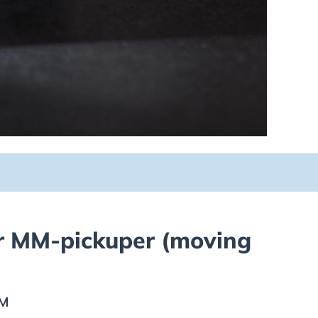
r MM-pickuper (moving
MM