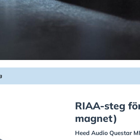
g
RIAA-steg fö
magnet)
Heed Audio
Questar 