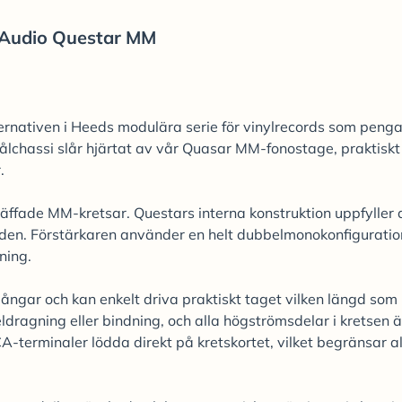
Audio Questar MM
ernativen i Heeds modulära serie för vinylrecords som penga
ålchassi slår hjärtat av vår Quasar MM-fonostage, praktiskt
.
räffade MM-kretsar. Questars interna konstruktion uppfyller 
nden. Förstärkaren använder en helt dubbelmonokonfiguratio
ning.
gångar och kan enkelt driva praktiskt taget vilken längd som 
dragning eller bindning, och alla högströmsdelar i kretsen ä
terminaler lödda direkt på kretskortet, vilket begränsar al