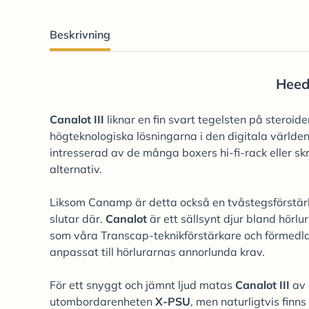
Beskrivning
Heed 
Canalot III
liknar en fin svart tegelsten på steroi
högteknologiska lösningarna i den digitala världe
intresserad av de många boxers hi-fi-rack eller s
alternativ.
Liksom Canamp är detta också en tvåstegsförstärk
slutar där.
Canalot
är ett sällsynt djur bland hör
som våra Transcap-teknikförstärkare och förmedlar
anpassat till hörlurarnas annorlunda krav.
För ett snyggt och jämnt ljud matas
Canalot III
av 
utombordarenheten
X-PSU
, men naturligtvis finn