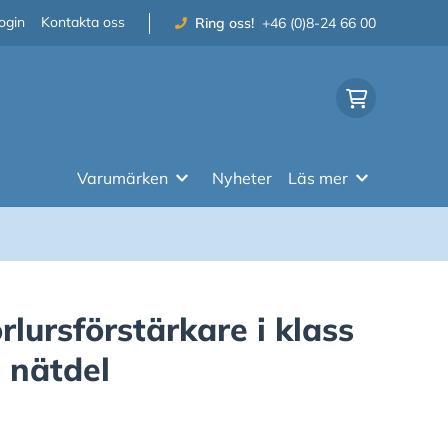
ogin
Kontakta oss
Ring oss!
+46 (0)8-24 66 00
Varumärken
Nyheter
Läs mer
rlursförstärkare i klass
 nätdel