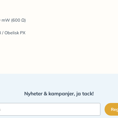
20 mW (600 Ω)
 / Obelisk PX
Nyheter & kampanjer, ja tack!
Reg
s