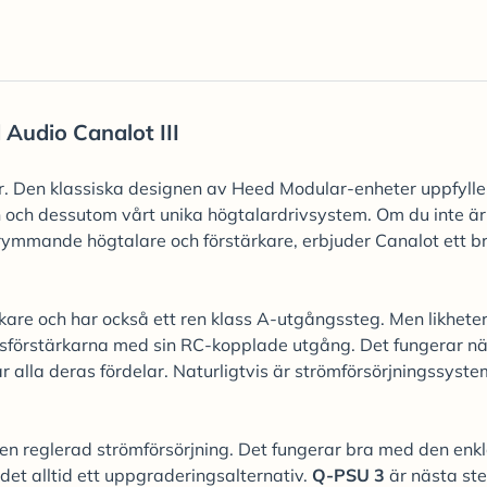
Audio Canalot III
der. Den klassiska designen av Heed Modular-enheter uppfylle
n och dessutom vårt unika högtalardrivsystem. Om du inte är
krymmande högtalare och förstärkare, erbjuder Canalot ett b
are och har också ett ren klass A-utgångssteg. Men likhete
lursförstärkarna med sin RC-kopplade utgång. Det fungerar n
 alla deras fördelar. Naturligtvis är strömförsörjningssyste
en reglerad strömförsörjning. Det fungerar bra med den enk
s det alltid ett uppgraderingsalternativ.
Q-PSU 3
är nästa st