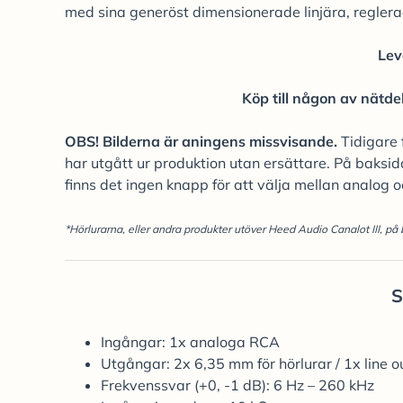
med sina generöst dimensionerade linjära, reglera
Lev
Köp till någon av nätde
OBS! Bilderna är aningens missvisande.
Tidigare
har utgått ur produktion utan ersättare. På baks
finns det ingen knapp för att välja mellan analog o
*Hörlurarna, eller andra produkter utöver Heed Audio Canalot III, på 
S
Ingångar: 1x analoga RCA
Utgångar: 2x 6,35 mm för hörlurar / 1x line 
Frekvenssvar (+0, -1 dB): 6 Hz – 260 kHz