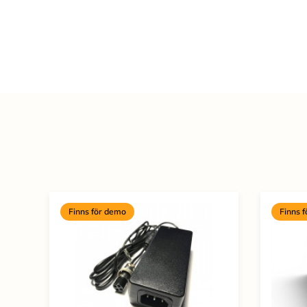
Finns för demo
Finns 