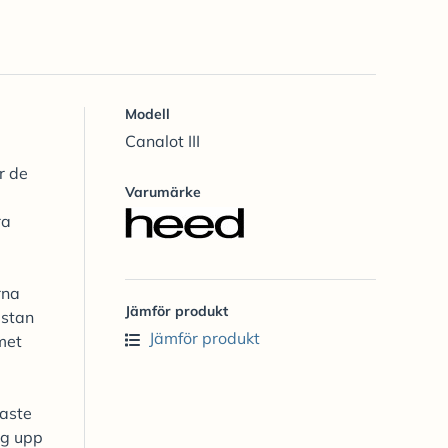
Modell
Canalot III
r de
Varumärke
ra
rna
Jämför produkt
ästan
Jämför produkt
met
laste
eg upp