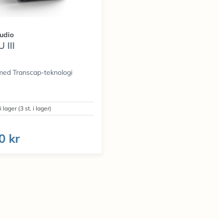
udio
 III
med Transcap-teknologi
i lager (3 st. i lager)
0 kr