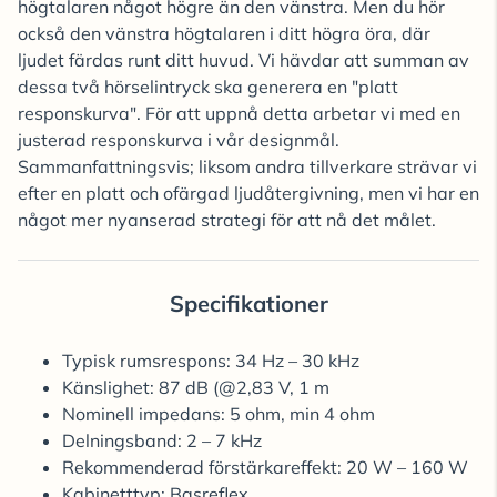
högtalaren något högre än den vänstra. Men du hör
också den vänstra högtalaren i ditt högra öra, där
ljudet färdas runt ditt huvud. Vi hävdar att summan av
dessa två hörselintryck ska generera en "platt
responskurva". För att uppnå detta arbetar vi med en
justerad responskurva i vår designmål.
Sammanfattningsvis; liksom andra tillverkare strävar vi
efter en platt och ofärgad ljudåtergivning, men vi har en
något mer nyanserad strategi för att nå det målet.
Specifikationer
Typisk rumsrespons: 34 Hz – 30 kHz
Känslighet: 87 dB (@2,83 V, 1 m
Nominell impedans: 5 ohm, min 4 ohm
Delningsband: 2 – 7 kHz
Rekommenderad förstärkareffekt: 20 W – 160 W
Kabinetttyp: Basreflex