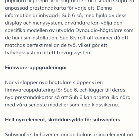
populära high-end hi-fi-högtalare – och sedan skapa en
anpassad prestandakarta för varje ett. Denna
information är inbyggd i Sub 6 så, med hjälp av dess
display och menysystem, användare kan välja den
specifika modellen av utvalda Dynaudio-högtalare som
de har i sin installation. Sub 6:s roll-off kommer då att
matchas perfekt mellan de två, vilket gör ett
tvåvägssystem till ett trevägssystem.
Firmware-uppgraderingar
När vi släpper nya högtalare släpper vi en
firmwareuppdatering för Sub 6, och lägger till deras
nya prestandakartor så att Sub 6 kan arbeta lika nära
med våra senaste modeller som med klassikerna.
Helt nya element, skräddarsydda för subwoofers
Subwoofers behöver en annan balans i sina element än