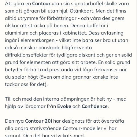
Att göra en
Contour
utan sin signaturbaffel skulle vara
som att göraen bil utan hjul. Otänkbart. Men det finns
alltid utrymme för förbättringar - och våra designers
älskar att sträcka på benen. Denna baffel är i
aluminium och placeras i kabinettet. Dess avfasning
ingår i elementkorgen - vilket inte bara ser bra ut utan
också minskar oönskade högfrekventa
diffraktionseffekter för tydligare diskant och ger en solid
grund för elementen att göra sitt arbete. En solid grund
betyder förbättrad prestanda vid låga frekvenser när
du spelar högt (även om dina grannar kanske inte
tackar oss för det).
Till och med den interna dämpningen är helt ny - med
hjälp av lärdomar från
Evoke
och
Confidence
.
Den nya
Contour 20i
har designats för att överträffa
alla andra stativstående Contour-modeller vi har
skapat. Och det har vi lyckats med.