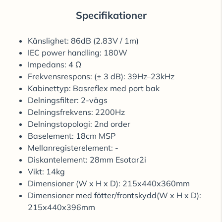
Specifikationer
Känslighet: 86dB (2.83V / 1m)
IEC power handling: 180W
Impedans: 4 Ω
Frekvensrespons: (± 3 dB): 39Hz–23kHz
Kabinettyp: Basreflex med port bak
Delningsfilter: 2-vägs
Delningsfrekvens: 2200Hz
Delningstopologi: 2nd order
Baselement: 18cm MSP
Mellanregisterelement: -
Diskantelement: 28mm Esotar2i
Vikt: 14kg
Dimensioner (W x H x D): 215x440x360mm
Dimensioner med fötter/frontskydd(W x H x D):
215x440x396mm