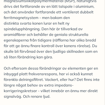
magnesiumsilikatpolymermaterial (MSP), naturligtvis
drivs det fortfarande av en lätt talspole i aluminium,
och det använder fortfarande ett ventilerat dubbelt
ferritmagnetsystem - men bakom den
distinkta svarta konen lurar en helt ny
spindelupphängning. Den här är tillverkad av
aramidfibrer och behåller de geniala strukturella
egenskaperna från tidigare (räfflorna har olika bredd
för att ge ännu finare kontroll över konens rörelse). Du
skulle bli förvånad över den ljudliga skillnaden som en
så liten förändring kan göra.
Och eftersom dessa förändringar av elementen ger en
inbyggd platt frekvensrespons, har vi också kunnat
förenkla delningsfiltret. Vackert, eller hur? Det finns inte
längre något behov av extra impedans-
korrigeringskretsar - vilket innebär en ännu mer direkt
signalväg. Och renare ljud.