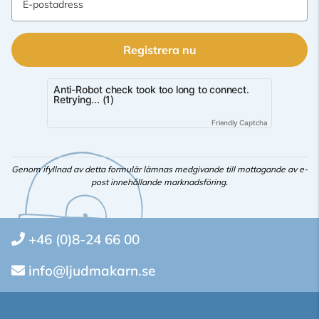
E-postadress
Registrera nu
Anti-Robot check took too long to connect.
Retrying... (1)
Friendly Captcha
Genom ifyllnad av detta formulär lämnas medgivande till mottagande av e-
post innehållande marknadsföring.
+46 (0)8-24 66 00
info@ljudmakarn.se