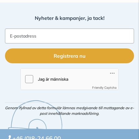
Nyheter & kampanjer, ja tack!
E-postadress
Registrera nu
Friendly Captcha
Genom ifyllnad av detta formulär lämnas medgivande till mottagande av e-
post innehållande marknadsföring.
+46 (0)8-24 66 00