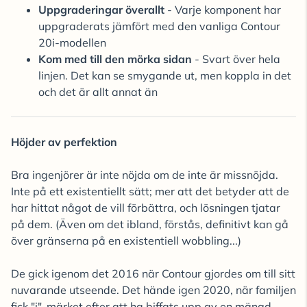
Uppgraderingar överallt
- Varje komponent har
uppgraderats jämfört med den vanliga Contour
20i-modellen
Kom med till den mörka sidan
- Svart över hela
linjen. Det kan se smygande ut, men koppla in det
och det är allt annat än
Höjder av perfektion
Bra ingenjörer är inte nöjda om de inte är missnöjda.
Inte på ett existentiellt sätt; mer att det betyder att de
har hittat något de vill förbättra, och lösningen tjatar
på dem. (Även om det ibland, förstås, definitivt kan gå
över gränserna på en existentiell wobbling...)
De gick igenom det 2016 när Contour gjordes om till sitt
nuvarande utseende. Det hände igen 2020, när familjen
fick "i"-märket efter att ha biffats upp av en mängd