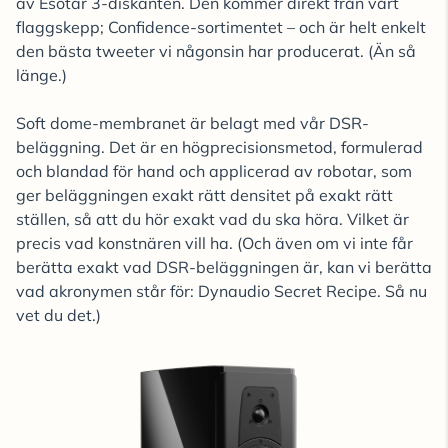
av Esotar 3-diskanten. Den kommer direkt från vårt
flaggskepp; Confidence-sortimentet – ​​och är helt enkelt
den bästa tweeter vi någonsin har producerat. (Än så
länge.)
Soft dome-membranet är belagt med vår DSR-
beläggning. Det är en högprecisionsmetod, formulerad
och blandad för hand och applicerad av robotar, som
ger beläggningen exakt rätt densitet på exakt rätt
ställen, så att du hör exakt vad du ska höra. Vilket är
precis vad konstnären vill ha. (Och även om vi inte får
berätta exakt vad DSR-beläggningen är, kan vi berätta
vad akronymen står för: Dynaudio Secret Recipe. Så nu
vet du det.)