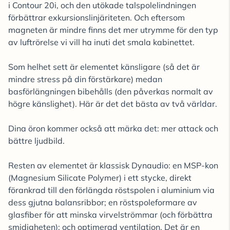
i Contour 20i, och den utökade talspolelindningen
förbättrar exkursionslinjäriteten. Och eftersom
magneten är mindre finns det mer utrymme för den typ
av luftrörelse vi vill ha inuti det smala kabinettet.
Som helhet sett är elementet känsligare (så det är
mindre stress på din förstärkare) medan
basförlängningen bibehålls (den påverkas normalt av
högre känslighet). Här är det det bästa av två världar.
Dina öron kommer också att märka det: mer attack och
bättre ljudbild.
Resten av elementet är klassisk Dynaudio: en MSP-kon
(Magnesium Silicate Polymer) i ett stycke, direkt
förankrad till den förlängda röstspolen i aluminium via
dess gjutna balansribbor; en röstspoleformare av
glasfiber för att minska virvelströmmar (och förbättra
smidigheten); och optimerad ventilation. Det är en