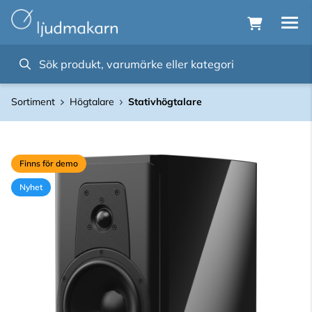
Sortiment
Högtalare
Stativhögtalare
Finns för demo
Nyhet