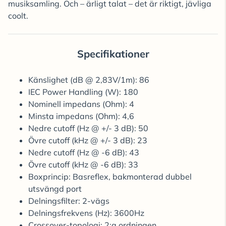
musiksamling. Och – ärligt talat – det är riktigt, jävliga
coolt.
Specifikationer
Känslighet (dB @ 2,83V/1m): 86
IEC Power Handling (W): 180
Nominell impedans (Ohm): 4
Minsta impedans (Ohm): 4,6
Nedre cutoff (Hz @ +/- 3 dB): 50
Övre cutoff (kHz @ +/- 3 dB): 23
Nedre cutoff (Hz @ -6 dB): 43
Övre cutoff (kHz @ -6 dB): 33
Boxprincip: Basreflex, bakmonterad dubbel
utsvängd port
Delningsfilter: 2-vägs
Delningsfrekvens (Hz): 3600Hz
Crossover-topologi: 2:a ordningen