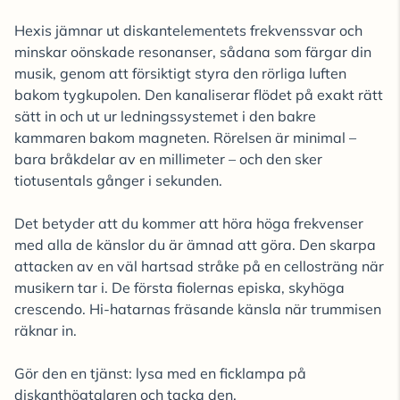
Hexis jämnar ut diskantelementets frekvenssvar och
minskar oönskade resonanser, sådana som färgar din
musik, genom att försiktigt styra den rörliga luften
bakom tygkupolen. Den kanaliserar flödet på exakt rätt
sätt in och ut ur ledningssystemet i den bakre
kammaren bakom magneten. Rörelsen är minimal –
bara bråkdelar av en millimeter – och den sker
tiotusentals gånger i sekunden.
Det betyder att du kommer att höra höga frekvenser
med alla de känslor du är ämnad att göra. Den skarpa
attacken av en väl hartsad stråke på en cellosträng när
musikern tar i. De första fiolernas episka, skyhöga
crescendo. Hi-hatarnas fräsande känsla när trummisen
räknar in.
Gör den en tjänst: lysa med en ficklampa på
diskanthögtalaren och tacka den.