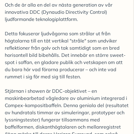
Och de är alla en del av nästa generation av vår
innovativa DDC (Dynaudio Directivity Control)
ljudformande teknologiplattform.
Detta fokuserar ljudvågorna som strålar ut från
högtalarna till en tät vertikal "stråle" som undviker
reflektioner från golv och tak samtidigt som en bred
horisontell bild bibehålls. Det innebär en större sweet-
spot i soffan, en gladare publik och vetskapen om att
du bara hör vad förarna producerar – och inte vad
rummet i sig för med sig till festen.
Stjärnan i showen är DDC-objektivet – en
maskinbearbetad vågledare av aluminium integrerad i
Compex-kompositbaffeln. Denna geniala del (resultatet
av hundratals timmar av simuleringar, prototyper och
lyssningstester) fungerar tillsammans med
baffelformen, diskanthögtalaren och mellanregistret