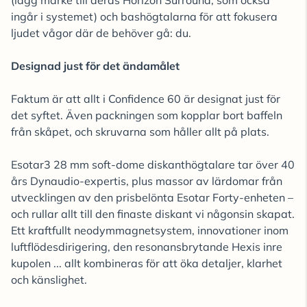
(lägg märke till deras Horizon Surround, som också
ingår i systemet) och bashögtalarna för att fokusera
ljudet vågor där de behöver gå: du.
Designad just för det ändamålet
Faktum är att allt i Confidence 60 är designat just för
det syftet. Även packningen som kopplar bort baffeln
från skåpet, och skruvarna som håller allt på plats.
Esotar3 28 mm soft-dome diskanthögtalare tar över 40
års Dynaudio-expertis, plus massor av lärdomar från
utvecklingen av den prisbelönta Esotar Forty-enheten –
och rullar allt till den finaste diskant vi någonsin skapat.
Ett kraftfullt neodymmagnetsystem, innovationer inom
luftflödesdirigering, den resonansbrytande Hexis inre
kupolen ... allt kombineras för att öka detaljer, klarhet
och känslighet.