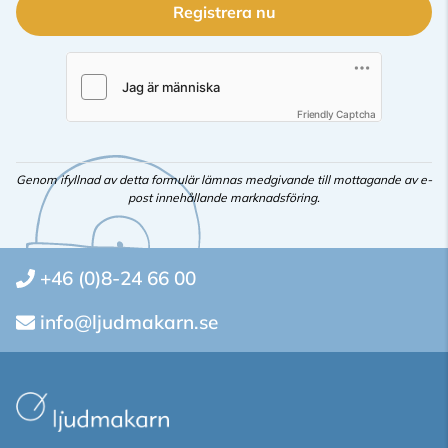
Registrera nu
Friendly Captcha
Genom ifyllnad av detta formulär lämnas medgivande till mottagande av e-
post innehållande marknadsföring.
+46 (0)8-24 66 00
info@ljudmakarn.se