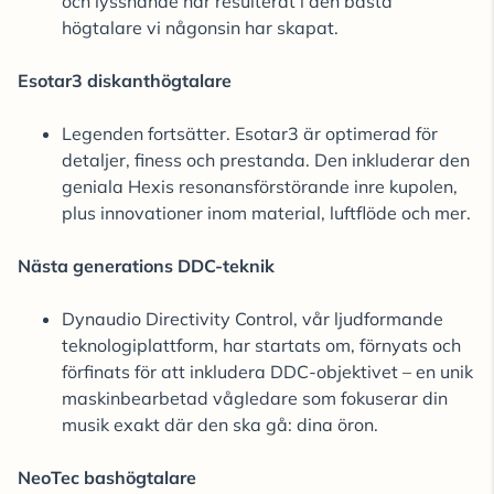
och lyssnande har resulterat i den bästa
högtalare vi någonsin har skapat.
Esotar3 diskanthögtalare
Legenden fortsätter. Esotar3 är optimerad för
detaljer, finess och prestanda. Den inkluderar den
geniala Hexis resonansförstörande inre kupolen,
plus innovationer inom material, luftflöde och mer.
Nästa generations DDC-teknik
Dynaudio Directivity Control, vår ljudformande
teknologiplattform, har startats om, förnyats och
förfinats för att inkludera DDC-objektivet – en unik
maskinbearbetad vågledare som fokuserar din
musik exakt där den ska gå: dina öron.
NeoTec bashögtalare