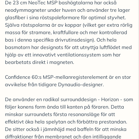
De 23 cm NeoTec MSP bashögtalarna har också
neodymmagneter under huven och använder tre lager
glasfiber i sina röstspoleformare för optimal styvhet.
Själva röstspolarna är av koppar (vilket ger extra rörlig
massa för stramare, kraftfullare och mer kontrollerad
bas i denna specifika drivrutinsdesign). Och hela
basmotorn har designats för att utnyttja luftflödet med
hjälp av ett innovativt ventilationssystem som har
bearbetats direkt i magneten.
Confidence 60:s MSP-mellanregisterelement är en stor
avvikelse från tidigare Dynaudio-designer.
De använder en radikal surrounddesign - Horizon - som
följer konens form ända till kanten på föraren. Detta
minskar surroundets första resonansläge för att
effektivt öka hela spelytan och förbättra prestandan.
De sitter också i jämnhöjd med baffeln för att minska
diffraktioner från membranet och den intilliggande