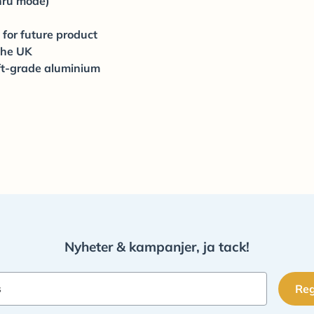
hru mode)
 for future product
the UK
aft-grade aluminium
Nyheter & kampanjer, ja tack!
Reg
s