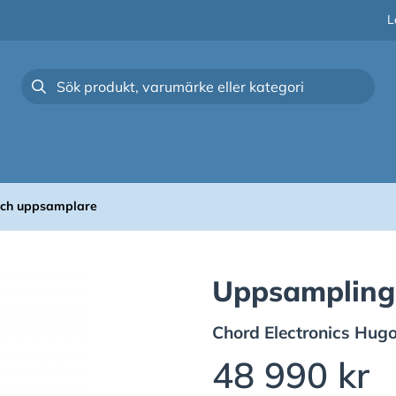
L
och uppsamplare
Uppsampling 
Chord Electronics
Hugo
48 990 kr