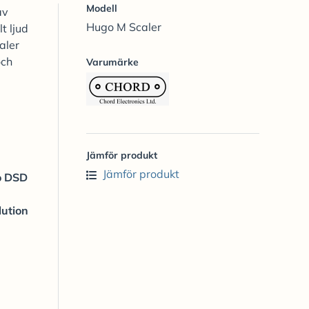
Modell
av
Hugo M Scaler
t ljud
aler
och
Varumärke
Jämför produkt
Jämför produkt
o DSD
lution