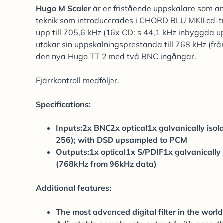
Hugo M Scaler
är en fristående uppskalare som an
teknik som introducerades i CHORD BLU MKII cd-tr
upp till 705,6 kHz (16x CD: s 44,1 kHz inbyggda up
utökar sin uppskalningsprestanda till 768 kHz (fr
den nya Hugo TT 2 med två BNC ingångar.
Fjärrkontroll medföljer.
Specifications:
Inputs:2x BNC2x optical1x galvanically is
256); with DSD upsampled to PCM
Outputs:1x optical1x S/PDIF1x galvanically
(768kHz from 96kHz data)
Additional features:
The most advanced digital filter in the world