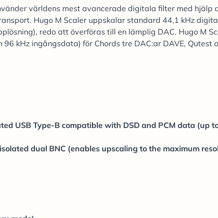
vänder världens mest avancerade digitala filter med hjälp 
ansport. Hugo M Scaler uppskalar standard 44,1 kHz digital
plösning), redo att överföras till en lämplig DAC. Hugo M Sc
ån 96 kHz ingångsdata) för Chords tre DAC:ar DAVE, Qutest 
olated USB Type-B compatible with DSD and PCM data (up t
 isolated dual BNC (enables upscaling to the maximum reso