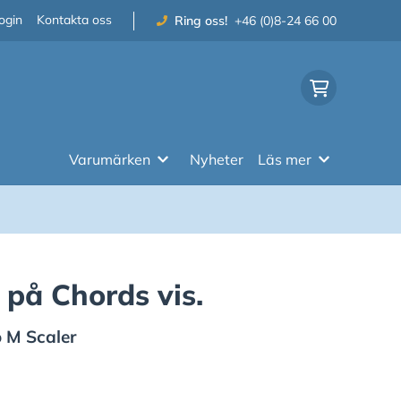
ogin
Kontakta oss
Ring oss!
+46 (0)8-24 66 00
Varumärken
Nyheter
Läs mer
på Chords vis.
 M Scaler