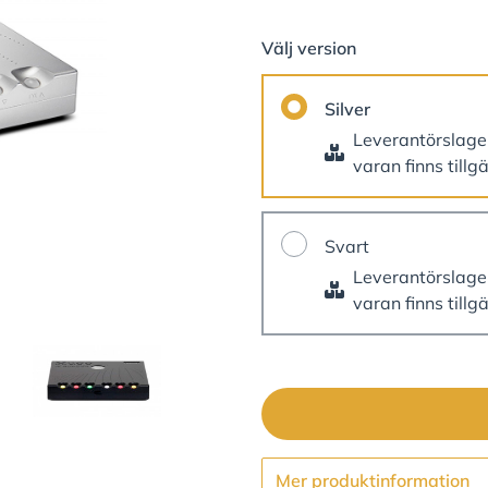
Välj version
Silver
Leverantörslag
varan finns tillg
Svart
Leverantörslag
varan finns tillg
Mer produktinformation