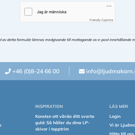
Friendly Captcha
d av detta formulär lämnas medgivande till mottagande av e-post innehållande m
+46 (0)8-24 66 00
info@ljudmakarn.
INSPIRATION
LÄS MER
Konsten att vårda ditt svarta
Login
guld: Så håller du dina LP-
e
Vi är Ljudm
skivor i topptrim
Hitta till oss