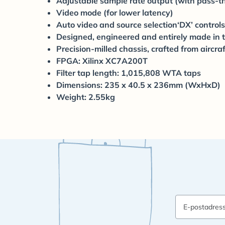
Adjustable sample rate output (with pass-t
Video mode (for lower latency)
Auto video and source selection‘DX’ controls
Designed, engineered and entirely made in 
Precision-milled chassis, crafted from aircr
FPGA: Xilinx XC7A200T
Filter tap length: 1,015,808 WTA taps
Dimensions: 235 x 40.5 x 236mm (WxHxD)
Weight: 2.55kg
E-postadres