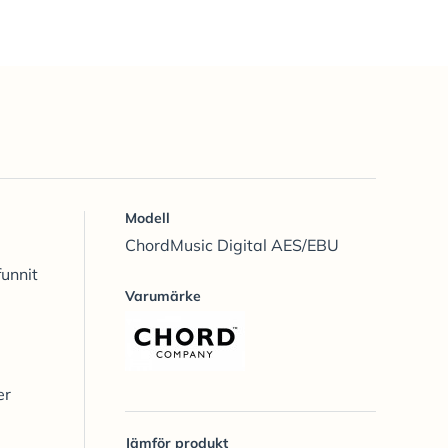
Modell
ChordMusic Digital AES/EBU
funnit
Varumärke
er
Jämför produkt