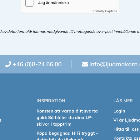
Friendly Captcha
d av detta formulär lämnas medgivande till mottagande av e-post innehållande m
+46 (0)8-24 66 00
info@ljudmakarn.
INSPIRATION
LÄS MER
Konsten att vårda ditt svarta
Login
guld: Så håller du dina LP-
e
Vi är Ljudm
skivor i topptrim
Hitta till oss
Köpa begagnad HiFi tryggt –
Kontakta os
detta bör du tänka på