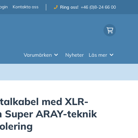
ogin
Kontakta oss
Ring oss!
+46 (0)8-24 66 00
Varumärken
Nyheter
Läs mer
talkabel med XLR-
h Super ARAY-teknik
olering