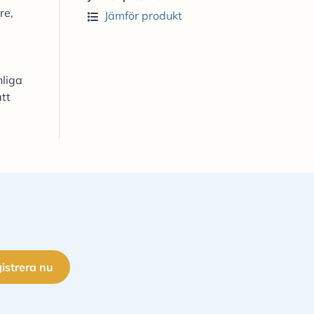
re,
Jämför produkt
nliga
tt
istrera nu