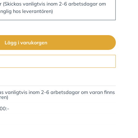
er
(Skickas vanligtvis inom 2-6 arbetsdagar om
änglig hos leverantören)
Lägg i varukorgen
Gå till kassan
as vanligtvis inom 2-6 arbetsdagar om varan finns
ren)
500:-