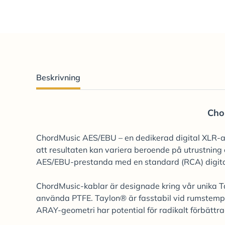
Beskrivning
Cho
ChordMusic AES/EBU – en dedikerad digital XLR-ansl
att resultaten kan variera beroende på utrustning 
AES/EBU-prestanda med en standard (RCA) digital
ChordMusic-kablar är designade kring vår unika Ta
använda PTFE. Taylon® är fasstabil vid rumstempe
ARAY-geometri har potential för radikalt förbättr