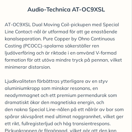
Audio-Technica AT-OC9XSL
AT-OC9XSL Dual Moving Coil-pickupen med Special
Line Contact-nål är utformad för att ge enastående
kanalseparation. Pure Copper by Ohno Continuous
Casting (PCOCC)-spolarna säkerställer ren
ljudöverföring och är riktade i en omvänd V-formad
formation för att utöva mindre tryck på pennan, vilket
minimerar distorsion.
Ljudkvaliteten förbättras ytterligare av en styv
aluminiumkropp som minskar resonans, en
neodymmagnet och ett premium permendurok som
dramatiskt ökar den magnetiska energin, och
den nakna Special Line-nålen på ett nålrör av bor som
spårar skivspåret med ultimat noggrannhet, vilket ger
ett rikt, fullregisterljud och hög transientrespons.
Pickupkroppen är förgängad, vilket gör att den kan