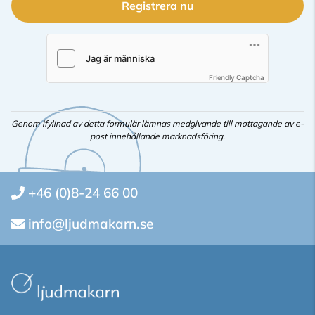
Registrera nu
Friendly Captcha
Genom ifyllnad av detta formulär lämnas medgivande till mottagande av e-
post innehållande marknadsföring.
+46 (0)8-24 66 00
info@ljudmakarn.se