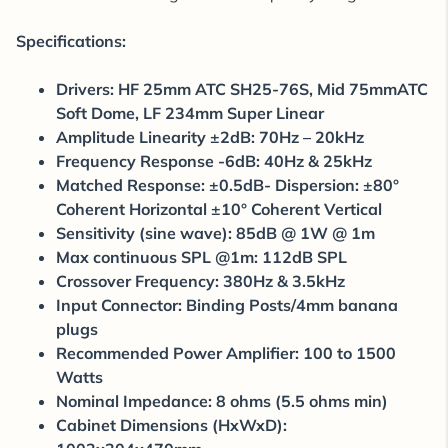
Specifications:
Drivers: HF 25mm ATC SH25-76S, Mid 75mmATC
Soft Dome, LF 234mm Super Linear
Amplitude Linearity ±2dB: 70Hz – 20kHz
Frequency Response -6dB: 40Hz & 25kHz
Matched Response: ±0.5dB- Dispersion: ±80°
Coherent Horizontal ±10° Coherent Vertical
Sensitivity (sine wave): 85dB @ 1W @ 1m
Max continuous SPL @1m: 112dB SPL
Crossover Frequency: 380Hz & 3.5kHz
Input Connector: Binding Posts/4mm banana
plugs
Recommended Power Amplifier: 100 to 1500
Watts
Nominal Impedance: 8 ohms (5.5 ohms min)
Cabinet Dimensions (HxWxD):