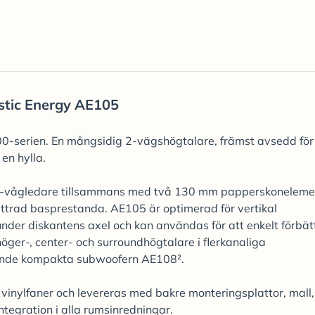
stic Energy AE105
 100-serien. En mångsidig 2-vägshögtalare, främst avsedd för
en hylla.
vågledare tillsammans med två 130 mm papperskoneleme
ättrad basprestanda. AE105 är optimerad för vertikal
nder diskantens axel och kan användas för att enkelt förbät
höger-, center- och surroundhögtalare i flerkanaliga
ande kompakta subwoofern AE108².
ad vinylfaner och levereras med bakre monteringsplattor, mall,
integration i alla rumsinredningar.