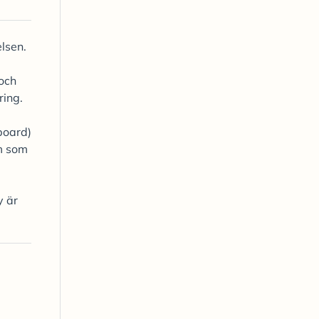
lsen.
 och
ring.
board)
ym som
y är