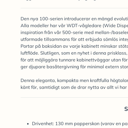
Den nya 100-serien introducerar en mängd evolutio
Alla modeller har vår WDT-vågledare (Wide Disper
inspiration från vår 500-serie med mellan-/basele
utformade tillsammans för att erbjuda sömlös inte
Portar på baksidan av varje kabinett minskar stöta
luftflöde. Slutligen, som en nyhet i denna priskla
för att möjliggöra tunnare kabinettväggar utan för
ger djupare basåtergivning för minimal extern sto
Denna eleganta, kompakta men kraftfulla högtalar
känt för, samtidigt som de drar nytta av allt vi har
S
Drivenhet: 130 mm papperskon (varav en pa