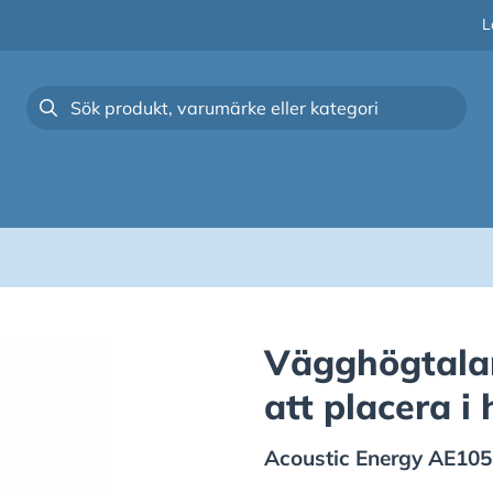
L
Vägghögtalar
att placera i 
Acoustic Energy
AE105