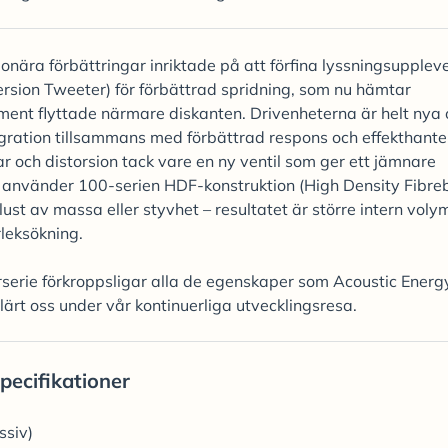
nära förbättringar inriktade på att förfina lyssningsuppleve
sion Tweeter) för förbättrad spridning, som nu hämtar
ment flyttade närmare diskanten. Drivenheterna är helt nya
gration tillsammans med förbättrad respons och effekthante
r och distorsion tack vare en ny ventil som ger ett jämnare
ss, använder 100-serien HDF-konstruktion (High Density Fibre
lust av massa eller styvhet – resultatet är större intern vol
rleksökning.
serie förkroppsligar alla de egenskaper som Acoustic Energ
 lärt oss under vår kontinuerliga utvecklingsresa.
pecifikationer
ssiv)