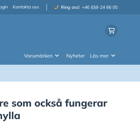
ogin
Kontakta oss
Ring oss!
+46 (0)8-24 66 00
Varumärken
Nyheter
Läs mer
e som också fungerar
hylla