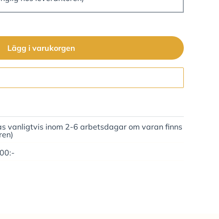
Lägg i varukorgen
Gå till kassan
as vanligtvis inom 2-6 arbetsdagar om varan finns
ren)
500:-