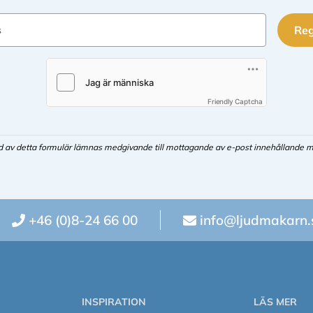
Reg
s
Friendly Captcha
d av detta formulär lämnas medgivande till mottagande av e-post innehållande m
+46 (0)8-24 66 00
info@ljudmakarn.
INSPIRATION
LÄS MER