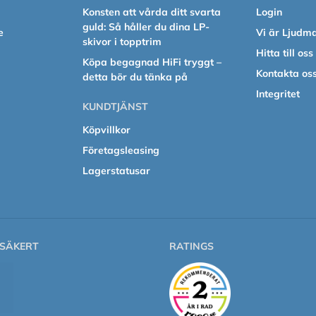
Konsten att vårda ditt svarta
Login
guld: Så håller du dina LP-
e
Vi är Ljudm
skivor i topptrim
Hitta till oss
Köpa begagnad HiFi tryggt –
Kontakta os
detta bör du tänka på
Integritet
KUNDTJÄNST
Köpvillkor
Företagsleasing
Lagerstatusar
SÄKERT
RATINGS