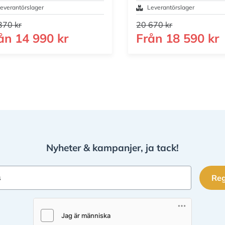
everantörslager
Leverantörslager
370 kr
20 670 kr
ån
14 990 kr
Från
18 590 kr
Nyheter & kampanjer, ja tack!
Reg
s