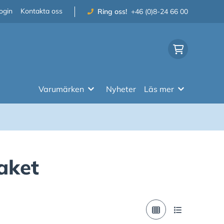
ogin
Kontakta oss
Ring oss!
+46 (0)8-24 66 00
Varumärken
Nyheter
Läs mer
aket