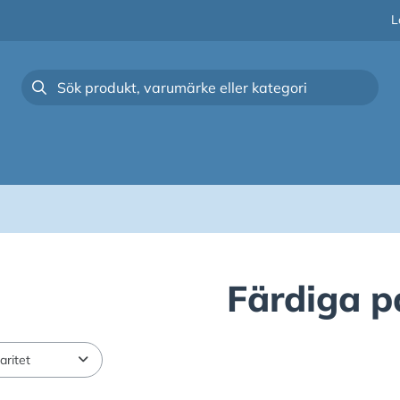
L
Färdiga p