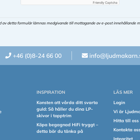
Friendly Captcha
d av detta formulär lämnas medgivande till mottagande av e-post innehållande m
+46 (0)8-24 66 00
info@ljudmakarn.
INSPIRATION
LÄS MER
Konsten att vårda ditt svarta
Login
guld: Så håller du dina LP-
e
Vi är Ljudm
skivor i topptrim
Hitta till oss
Köpa begagnad HiFi tryggt –
Kontakta os
detta bör du tänka på
Integritet