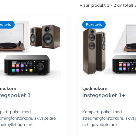
Visar produkt 1 - 2 av totalt
ketpris
Paketpris
dmakarn
Ljudmakarn
tegspaket 1
Instegspaket 1+
lett paket med
Komplett paket med
amingförstärkare, skivspelare
streamingförstärkare, skivs
bokhyllehögtalare
och golvhögtalare