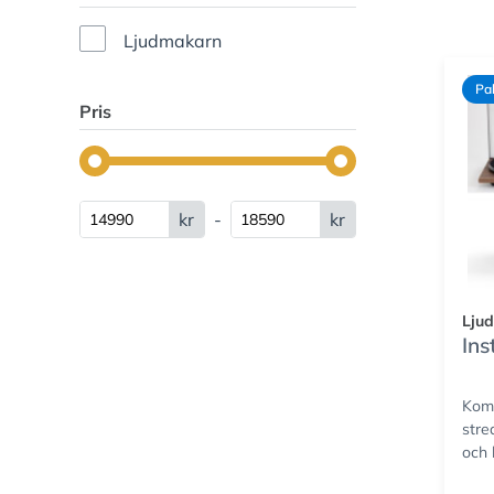
Ljudmakarn
Pa
Pris
kr
-
kr
Lju
Ins
Komp
stre
och 