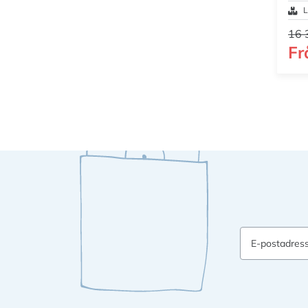
L
16 
Fr
E-postadres