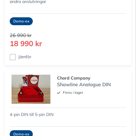
andra anslutningar
Demo-ex
26 990 kr
18 990 kr
Jämför
Chord Company
Shawline Analogue DIN
Finns i lager
4-pin DIN till 5-pin DIN
Demo-ex