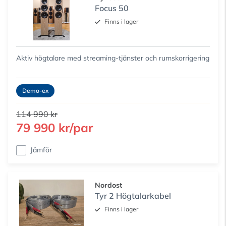
Focus 50
Finns i lager
Aktiv högtalare med streaming-tjänster och rumskorrigering
Demo-ex
114 990 kr
79 990 kr/par
Jämför
Nordost
Tyr 2 Högtalarkabel
Finns i lager