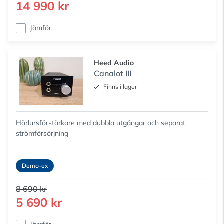
14 990 kr
Jämför
Heed Audio
Canalot III
Finns i lager
Hörlursförstärkare med dubbla utgångar och separat
strömförsörjning
Demo-ex
8 690 kr
5 690 kr