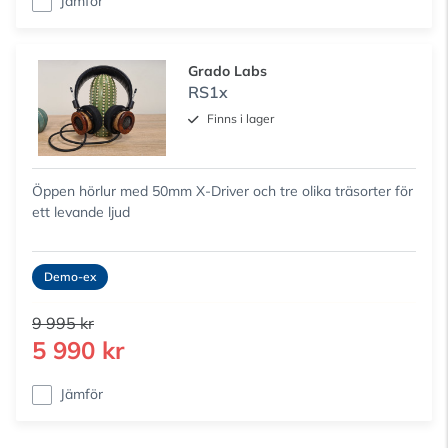
Jämför
Grado Labs
RS1x
Finns i lager
Öppen hörlur med 50mm X-Driver och tre olika träsorter för
ett levande ljud
Demo-ex
9 995 kr
5 990 kr
Jämför