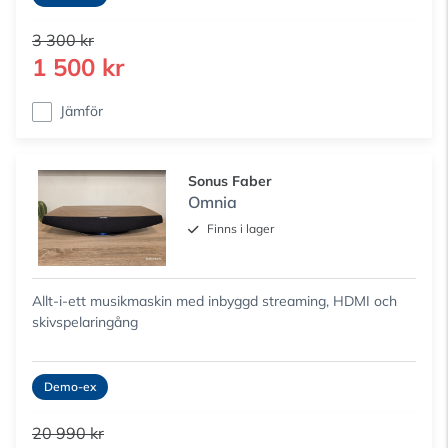
3 300 kr
1 500 kr
Jämför
Sonus Faber
Omnia
Finns i lager
Allt-i-ett musikmaskin med inbyggd streaming, HDMI och
skivspelaringång
Demo-ex
20 990 kr