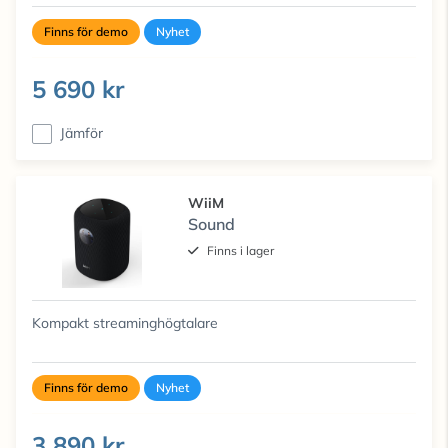
Finns för demo
Nyhet
5 690 kr
Jämför
WiiM
Sound
Finns i lager
Kompakt streaminghögtalare
Finns för demo
Nyhet
3 890 kr