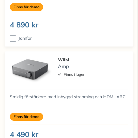
Finns för demo
4 890 kr
Jämför
WiiM
Amp
Finns i lager
Smidig förstärkare med inbyggd streaming och HDMI-ARC
Finns för demo
4 490 kr