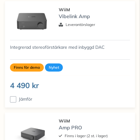
WiiM
Vibelink Amp
Leverantörslager
Integrerad stereoförstärkare med inbyggd DAC
Finns för demo
Nyhet
4 490 kr
Jämför
WiiM
Amp PRO
Finns i lager (2 st. i lager)