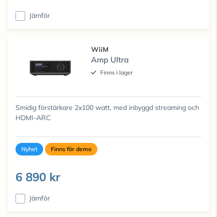
Jämför
WiiM
Amp Ultra
Finns i lager
Smidig förstärkare 2x100 watt, med inbyggd streaming och
HDMI-ARC
Nyhet
Finns för demo
6 890 kr
Jämför