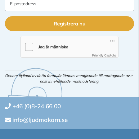
E-postadress
Registrera nu
Friendly Captcha
Genom ifyllnad av detta formulär lämnas medgivande till mottagande av e-
post innehållande marknadsföring.
+46 (0)8-24 66 00
info@ljudmakarn.se