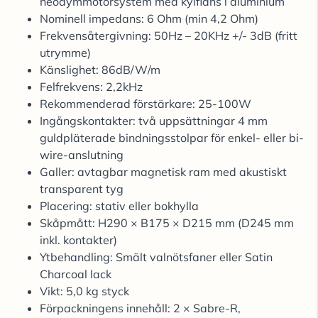
neodymmotorsystem med kylfläns i aluminium
Nominell impedans: 6 Ohm (min 4,2 Ohm)
Frekvensåtergivning: 50Hz – 20KHz +/- 3dB (fritt
utrymme)
Känslighet: 86dB/W/m
Felfrekvens: 2,2kHz
Rekommenderad förstärkare: 25-100W
Ingångskontakter: två uppsättningar 4 mm
guldpläterade bindningsstolpar för enkel- eller bi-
wire-anslutning
Galler: avtagbar magnetisk ram med akustiskt
transparent tyg
Placering: stativ eller bokhylla
Skåpmått: H290 × B175 × D215 mm (D245 mm
inkl. kontakter)
Ytbehandling: Smält valnötsfaner eller Satin
Charcoal lack
Vikt: 5,0 kg styck
Förpackningens innehåll: 2 × Sabre-R,