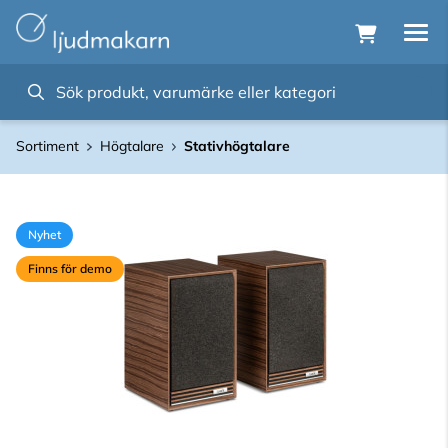
Sortiment
Högtalare
Stativhögtalare
Nyhet
Finns för demo