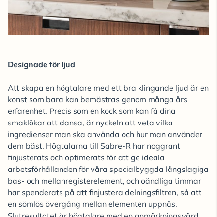
Designade för ljud
Att skapa en högtalare med ett bra klingande ljud är en
konst som bara kan bemästras genom många års
erfarenhet. Precis som en kock som kan få dina
smaklökar att dansa, är nyckeln att veta vilka
ingredienser man ska använda och hur man använder
dem bäst. Högtalarna till Sabre-R har noggrant
finjusterats och optimerats för att ge ideala
arbetsförhållanden för våra specialbyggda långslagiga
bas- och mellanregisterelement, och oändliga timmar
har spenderats på att finjustera delningsfiltren, så att
en sömlös övergång mellan elementen uppnås.
Slutresultatet är högtalare med en anmärkningsvärd