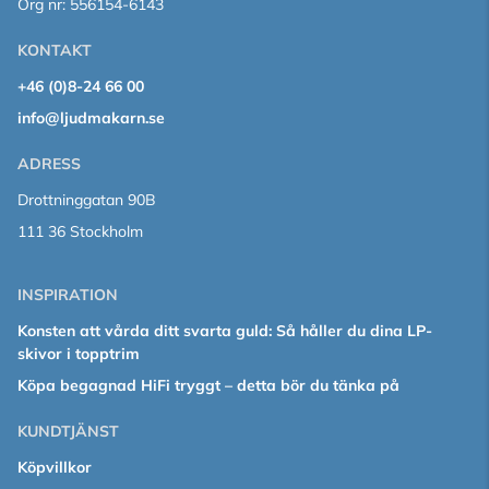
Org nr: 556154-6143
KONTAKT
+46 (0)8-24 66 00
info@ljudmakarn.se
ADRESS
Drottninggatan 90B
111 36 Stockholm
INSPIRATION
Konsten att vårda ditt svarta guld: Så håller du dina LP-
skivor i topptrim
Köpa begagnad HiFi tryggt – detta bör du tänka på
KUNDTJÄNST
Köpvillkor