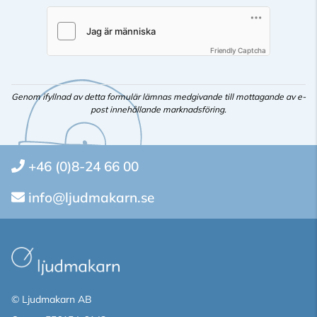
Friendly Captcha
Genom ifyllnad av detta formulär lämnas medgivande till mottagande av e-
post innehållande marknadsföring.
+46 (0)8-24 66 00
info@ljudmakarn.se
© Ljudmakarn AB