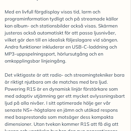
Med en livfull färgdisplay visas tid, larm och
programinformation tydligt och på streamade källor
kan album- och stationsbilder också visas. Skärmen
justeras också automatiskt för att passa ljusnivåer,
vilket gör den till en idealisk följeslagare vid sängen.
Andra funktioner inkluderar en USB-C-laddning och
MP3-uppspelningsport, hörlursutgång och en
omkopplingsbar linjeingång.
Det viktigaste är att radio- och streamingtekniker bara
är riktigt njutbara om de matchas med bra ljud.
Powering R1S är en dynamisk linjär förstärkare som
med adaptiv utjämning ger ett mycket avlyssningsbart
ljud på alla nivåer. I sitt optimerade hölje ger vår
senaste NS+-högtalare en jämn och utökad respons
med basprestanda som motsäger dess kompakta
dimensioner. Utan tvekan kommer R1S att få dig att
lyssna och upptäcka hur bra den nya generationens