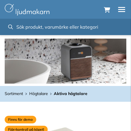
Sortiment
Högtalare
Aktiva högtalare
Finns för demo
Fjärrkontroll på köpet!