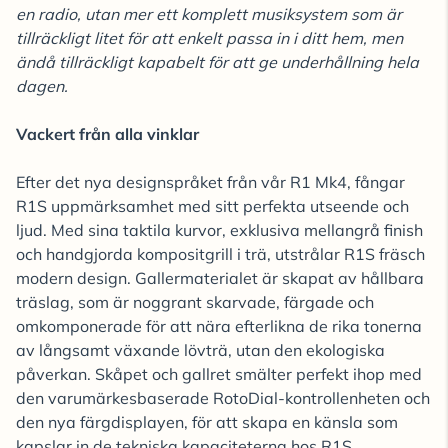
en radio, utan mer ett komplett musiksystem som är
tillräckligt litet för att enkelt passa in i ditt hem, men
ändå tillräckligt kapabelt för att ge underhållning hela
dagen.
Vackert från alla vinklar
Efter det nya designspråket från vår R1 Mk4, fångar
R1S uppmärksamhet med sitt perfekta utseende och
ljud. Med sina taktila kurvor, exklusiva mellangrå finish
och handgjorda kompositgrill i trä, utstrålar R1S fräsch
modern design. Gallermaterialet är skapat av hållbara
träslag, som är noggrant skarvade, färgade och
omkomponerade för att nära efterlikna de rika tonerna
av långsamt växande lövträ, utan den ekologiska
påverkan. Skåpet och gallret smälter perfekt ihop med
den varumärkesbaserade RotoDial-kontrollenheten och
den nya färgdisplayen, för att skapa en känsla som
kapslar in de tekniska kapaciteterna hos R1S.