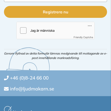
Registrera nu
Friendly Captcha
Genom ifyllnad av detta formulär lämnas medgivande till mottagande av e-
post innehållande marknadsföring.
+46 (0)8-24 66 00
info@ljudmakarn.se