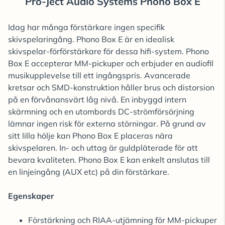
Pro-Ject Audio Systems Phono Box E
Idag har många förstärkare ingen specifik
skivspelaringång. Phono Box E är en idealisk
skivspelar-förförstärkare för dessa hifi-system. Phono
Box E accepterar MM-pickuper och erbjuder en audiofil
musikupplevelse till ett ingångspris. Avancerade
kretsar och SMD-konstruktion håller brus och distorsion
på en förvånansvärt låg nivå. En inbyggd intern
skärmning och en utombords DC-strömförsörjning
lämnar ingen risk för externa störningar. På grund av
sitt lilla hölje kan Phono Box E placeras nära
skivspelaren. In- och uttag är guldpläterade för att
bevara kvaliteten. Phono Box E kan enkelt anslutas till
en linjeingång (AUX etc) på din förstärkare.
Egenskaper
Förstärkning och RIAA-utjämning för MM-pickuper