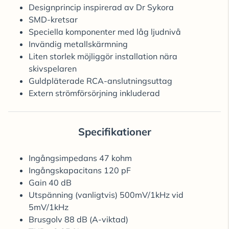
Designprincip inspirerad av Dr Sykora
SMD-kretsar
Speciella komponenter med låg ljudnivå
Invändig metallskärmning
Liten storlek möjliggör installation nära
skivspelaren
Guldpläterade RCA-anslutningsuttag
Extern strömförsörjning inkluderad
Specifikationer
Ingångsimpedans 47 kohm
Ingångskapacitans 120 pF
Gain 40 dB
Utspänning (vanligtvis) 500mV/1kHz vid
5mV/1kHz
Brusgolv 88 dB (A-viktad)