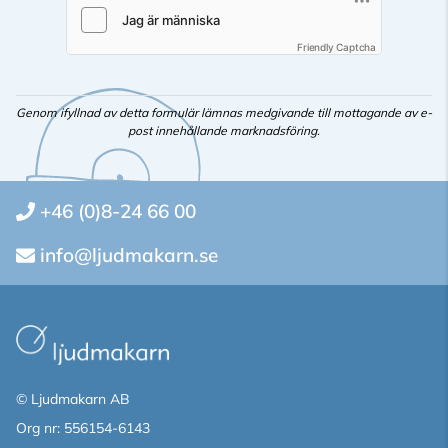
Friendly Captcha
Genom ifyllnad av detta formulär lämnas medgivande till mottagande av e-
post innehållande marknadsföring.
+46 (0)8-24 66 00
info@ljudmakarn.se
© Ljudmakarn AB
Org nr: 556154-6143