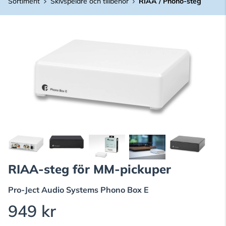
Sortiment
Skivspelare och tillbehör
RIAA / Phono-steg
RIAA-steg för MM-pickuper
Pro-Ject Audio Systems
Phono Box E
949 kr