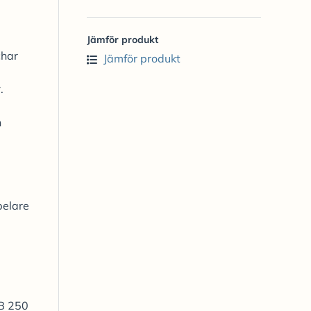
Jämför produkt
char
Jämför produkt
.
n
pelare
VB 250