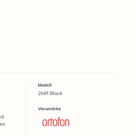
Modell
2MR Black
Varumärke
ed
ten