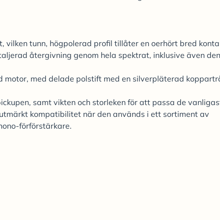
ilken tunn, högpolerad profil tillåter en oerhört bred kont
etaljerad återgivning genom hela spektrat, inklusive även de
motor, med delade polstift med en silverpläterad koppartr
ickupen, samt vikten och storleken för att passa de vanligas
tmärkt kompatibilitet när den används i ett sortiment av
ono-förförstärkare.