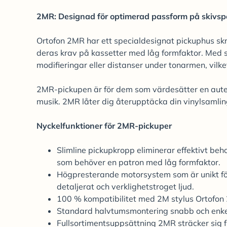
2MR: Designad för optimerad passform på skivspe
Ortofon 2MR har ett specialdesignat pickuphus s
deras krav på kassetter med låg formfaktor. Med 
modifieringar eller distanser under tonarmen, vil
2MR-pickupen är för dem som värdesätter en auten
musik. 2MR låter dig återupptäcka din vinylsamlin
Nyckelfunktioner för 2MR-pickuper
Slimline pickupkropp eliminerar effektivt beh
som behöver en patron med låg formfaktor.
Högpresterande motorsystem som är unikt för O
detaljerat och verklighetstroget ljud.
100 % kompatibilitet med 2M stylus Ortofon
Standard halvtumsmontering snabb och enke
Fullsortimentsuppsättning 2MR sträcker sig 