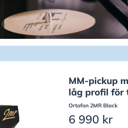
MM-pickup me
låg profil fö
Ortofon
2MR Black
6 990 kr