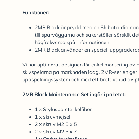
Funktioner:
2MR Black är prydd med en Shibata-diamant, v
till spårväggarna och säkerställer särskilt d
högfrekventa spårinformationen.
2MR Black använder en speciell uppgraderad 
Vi har optimerat designen för enkel montering av p
skivspelarna på marknaden idag. 2MR-serien ger u
uppspelningssystem och med ett brett utbud av ph
2MR Black Maintenance Set ingår i paketet:
1 x Stylusborste, kolfiber
1 x skruvmejsel
2 x skruv M2,5 x 5
2 x skruv M2,5 x 7
1 x Stylus tryckmätare