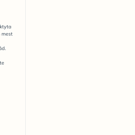
aktyta
n mest
åd.
te