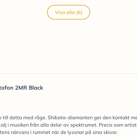
Visa alla (6)
tofon 2MR Black
p till detta med råge. Shibata-diamanten ger den kontakt m
alj i musiken från alla delar av spektrumet. Precis som artis
istens närvaro i rummet när de lyssnar på sina skivor.