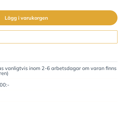
Lägg i varukorgen
Gå till kassan
as vanligtvis inom 2-6 arbetsdagar om varan finns
ren)
500:-