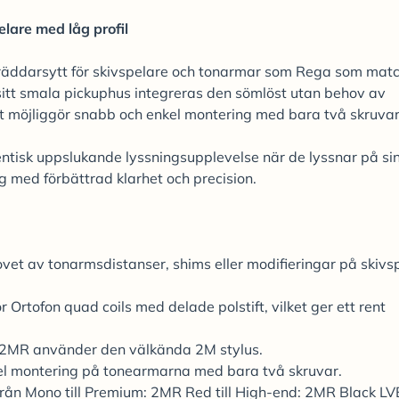
lare med låg profil
kräddarsytt för skivspelare och tonarmar som Rega som mat
sitt smala pickuphus integreras den sömlöst utan behov av
ket möjliggör snabb och enkel montering med bara två skruvar
tisk uppslukande lyssningsupplevelse när de lyssnar på si
g med förbättrad klarhet och precision.
ovet av tonarmsdistanser, shims eller modifieringar på skivs
rtofon quad coils med delade polstift, vilket ger ett rent
 2MR använder den välkända 2M stylus.
l montering på tonearmarna med bara två skruvar.
från Mono till Premium: 2MR Red till High-end: 2MR Black L