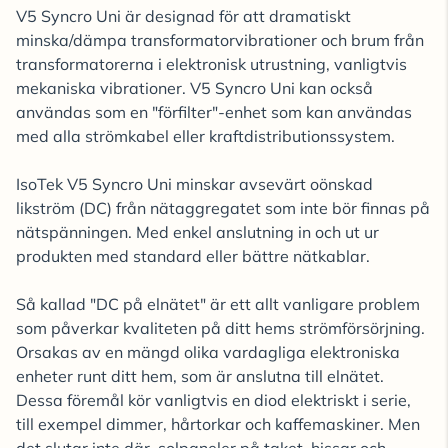
V5 Syncro Uni är designad för att dramatiskt
minska/dämpa transformatorvibrationer och brum från
transformatorerna i elektronisk utrustning, vanligtvis
mekaniska vibrationer. V5 Syncro Uni kan också
användas som en "förfilter"-enhet som kan användas
med alla strömkabel eller kraftdistributionssystem.
IsoTek V5 Syncro Uni minskar avsevärt oönskad
likström (DC) från nätaggregatet som inte bör finnas på
nätspänningen. Med enkel anslutning in och ut ur
produkten med standard eller bättre nätkablar.
Så kallad "DC på elnätet" är ett allt vanligare problem
som påverkar kvaliteten på ditt hems strömförsörjning.
Orsakas av en mängd olika vardagliga elektroniska
enheter runt ditt hem, som är anslutna till elnätet.
Dessa föremål kör vanligtvis en diod elektriskt i serie,
till exempel dimmer, hårtorkar och kaffemaskiner. Men