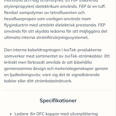
motstånd och hög strömstyrka. En FEP (fluorerad
etylenpropylen) dielektrikum används. FEP är en tuff,
flexibel sampolymer av tetrafluoreten och
hexafluorpropen som vanligen används inom
flygindustrin med utmärkt dielektrisk prestanda. FEP
används för att skydda ledarna för att möjliggöra det
ultimata interna strömförsörjningssystemet.
Den interna kabeldragningen i IsoTek-produkterna
samverkar med sortimentet av IsoTek-strömkablar. Ett
kritiskt men förbisedt område är att bibehålla
gemensamma design och materialegenskaper genom
en ljudledningsväv, vare sig det är signalbärande
kablar eller ditt strömkabelnätverk.
Specifikationer
Ledare: 6n OFC koppar med silverplätering