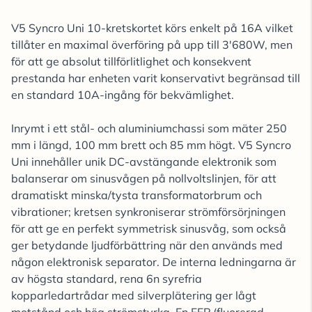
V5 Syncro Uni 10-kretskortet körs enkelt på 16A vilket
tillåter en maximal överföring på upp till 3'680W, men
för att ge absolut tillförlitlighet och konsekvent
prestanda har enheten varit konservativt begränsad till
en standard 10A-ingång för bekvämlighet.
Inrymt i ett stål- och aluminiumchassi som mäter 250
mm i längd, 100 mm brett och 85 mm högt. V5 Syncro
Uni innehåller unik DC-avstängande elektronik som
balanserar om sinusvågen på nollvoltslinjen, för att
dramatiskt minska/tysta transformatorbrum och
vibrationer; kretsen synkroniserar strömförsörjningen
för att ge en perfekt symmetrisk sinusvåg, som också
ger betydande ljudförbättring när den används med
någon elektronisk separator. De interna ledningarna är
av högsta standard, rena 6n syrefria
kopparledartrådar med silverplätering ger lågt