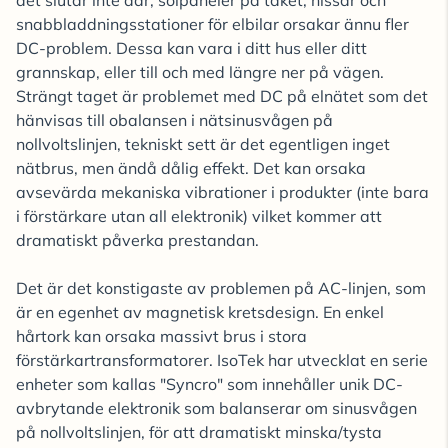
det slutar inte där, solpaneler på taket, hissar och
snabbladdningsstationer för elbilar orsakar ännu fler
DC-problem. Dessa kan vara i ditt hus eller ditt
grannskap, eller till och med längre ner på vägen.
Strängt taget är problemet med DC på elnätet som det
hänvisas till obalansen i nätsinusvågen på
nollvoltslinjen, tekniskt sett är det egentligen inget
nätbrus, men ändå dålig effekt. Det kan orsaka
avsevärda mekaniska vibrationer i produkter (inte bara
i förstärkare utan all elektronik) vilket kommer att
dramatiskt påverka prestandan.
Det är det konstigaste av problemen på AC-linjen, som
är en egenhet av magnetisk kretsdesign. En enkel
hårtork kan orsaka massivt brus i stora
förstärkartransformatorer. IsoTek har utvecklat en serie
enheter som kallas "Syncro" som innehåller unik DC-
avbrytande elektronik som balanserar om sinusvågen
på nollvoltslinjen, för att dramatiskt minska/tysta