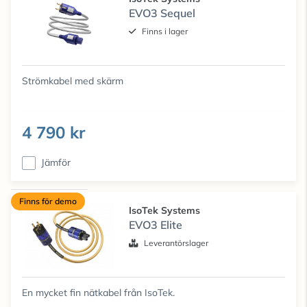
EVO3 Sequel
Finns i lager
Strömkabel med skärm
4 790 kr
Jämför
Finns för demo
IsoTek Systems
EVO3 Elite
Leverantörslager
En mycket fin nätkabel från IsoTek.