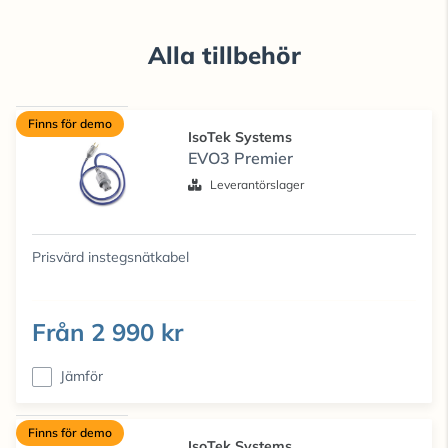
Alla tillbehör
Finns för demo
IsoTek Systems
EVO3 Premier
Leverantörslager
Prisvärd instegsnätkabel
Från
2 990 kr
Jämför
Finns för demo
IsoTek Systems