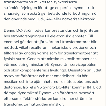
transformatorbrum; kretsen synkroniserar
strömförsörjningen för att ge en perfekt symmetrisk
sinusvåg, som också ger betydande förbättringar när
den används med ljud-, AV- eller nätverkselektronik.
Denna DC-ström påverkar prestandan och linjäriteten
hos strömförsörjningen till elektroniska enheter. Till
exempel gör det att järnkärnan i transformatorer blir
mättad, vilket resulterar i mekaniska vibrationer och
tillförsel av onödig värme som får transformatorer att
fysiskt surra. Genom att minska mikrovibrationer och
värmealstring minskar V5 Syncro Uni serviceproblem
och ökar komponenternas livslängd. Dessutom är ljudet
avsevärt förbättrat och mer omedelbart, du hör
musiken och inte ojämnheterna i elnätets obalans och
distorsion. IsoTeks V5 Syncro DC-filter kommer INTE att
dämpa dynamiken! Dynamiken förbättras avsevärt
eftersom effektförstärkaren kan dra mer ström när
transformatormättnaden minskar.