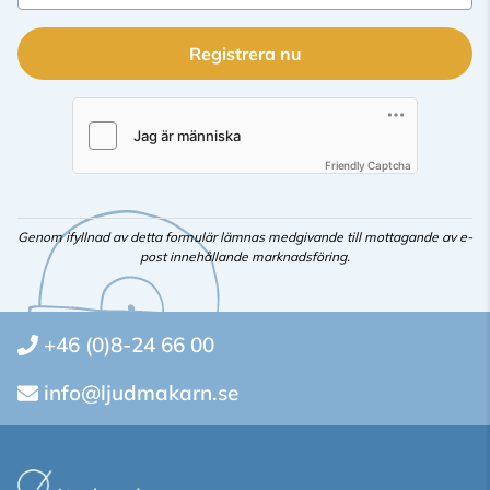
Registrera nu
Friendly Captcha
Genom ifyllnad av detta formulär lämnas medgivande till mottagande av e-
post innehållande marknadsföring.
+46 (0)8-24 66 00
info@ljudmakarn.se