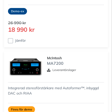
Demo-ex
26 990 kr
18 990 kr
Jämför
McIntosh
MA7200
Leverantörslager
Integrerad stereoförstärkare med Autoformer™, inbyggd
DAC och RIAA
Finns för demo