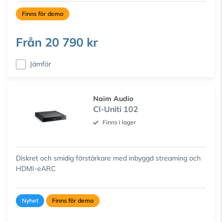
Finns för demo
Från
20 790 kr
Jämför
Naim Audio
CI-Uniti 102
Finns i lager
Diskret och smidig förstärkare med inbyggd streaming och
HDMI-eARC
Nyhet
Finns för demo