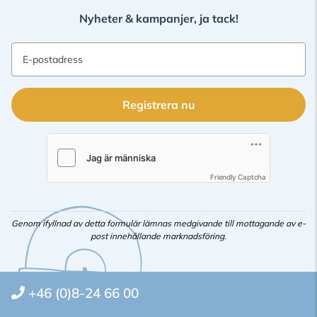
Nyheter & kampanjer, ja tack!
E-postadress
Registrera nu
Friendly Captcha
Genom ifyllnad av detta formulär lämnas medgivande till mottagande av e-
post innehållande marknadsföring.
+46 (0)8-24 66 00