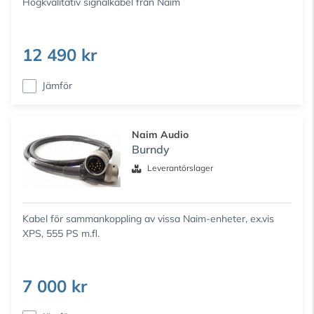
Högkvalitativ signalkabel från Naim
12 490 kr
Jämför
Naim Audio
Burndy
Leverantörslager
Kabel för sammankoppling av vissa Naim-enheter, ex.vis
XPS, 555 PS m.fl.
7 000 kr