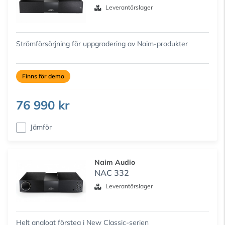
Leverantörslager
Strömförsörjning för uppgradering av Naim-produkter
Finns för demo
76 990 kr
Jämför
Naim Audio
NAC 332
Leverantörslager
Helt analogt försteg i New Classic-serien