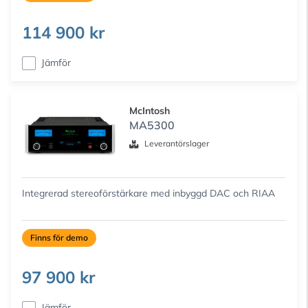
114 900 kr
Jämför
McIntosh
MA5300
Leverantörslager
Integrerad stereoförstärkare med inbyggd DAC och RIAA
Finns för demo
97 900 kr
Jämför